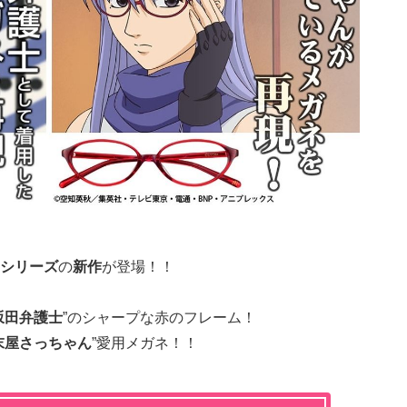
シリーズ
の
新作
が登場！！
坂田弁護士
”のシャープな赤のフレーム！
末屋さっちゃん
”愛用メガネ！！