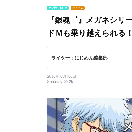
オタ活・推し活
ニュース
『銀魂゜』メガネシリ
ドＭも乗り越えられる
ライター：にじめん編集部
2016年 08月06日
Saturday 09:25