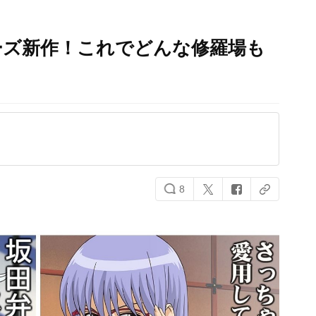
ーズ新作！これでどんな修羅場も
！
8