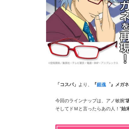
「コスパ」
より、
『
銀魂
゜』
メガネ
今回のラインナップは、アノ敏腕“
そしてドＭと言ったらあの人！“
始