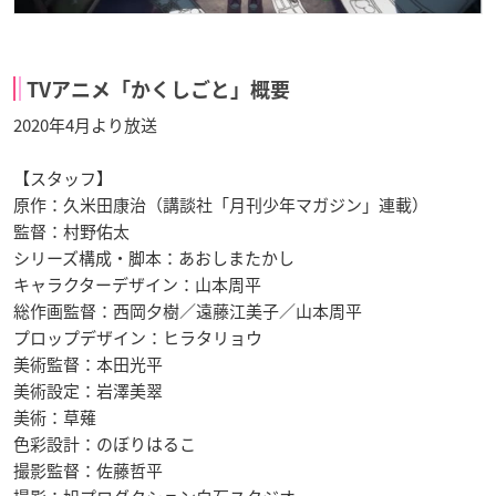
TVアニメ「かくしごと」概要
2020年4月より放送
【スタッフ】
原作：久米田康治（講談社「月刊少年マガジン」連載）
監督：村野佑太
シリーズ構成・脚本：あおしまたかし
キャラクターデザイン：山本周平
総作画監督：西岡夕樹／遠藤江美子／山本周平
プロップデザイン：ヒラタリョウ
美術監督：本田光平
美術設定：岩澤美翠
美術：草薙
色彩設計：のぼりはるこ
撮影監督：佐藤哲平