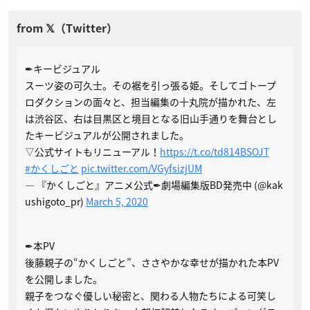
✒キービジュアル
スーツ姿の可久士。その裾を引っ張る姫。そしてゴトープ
ロダクションの面々と、担当編集の十丸院が描かれた、左
は渋谷区、右は目黒区と境目となる旧山手通りを舞台とし
たキービジュアルが公開されました。
▽公式サイトもリニューアル！
https://t.co/td814BSOJT
#かくしごと
pic.twitter.com/VGyfsizjUM
— 『かくしごと』アニメ公式✒︎劇場編集版BD発売中 (@kak
ushigoto_pr)
March 5, 2020
✒本PV
後藤親子の“かくしごと”、ささやかな幸せが描かれた本PV
を公開しました。
親子をつなぐ優しい秘密と、関わる人物たちによる可笑し