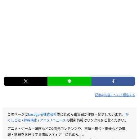
記事の内容について報告する
このページは
kusuguru株式会社
のにじめん編集部が作成・配信しています。
か
くしごと
/
神谷浩史
/
アニメ
/
ニュース
の最新情報はリンク先をご覧ください。
アニメ・ゲーム・漫画などの2次元コンテンツや、声優・舞台・俳優などの情
報・話題をお届けする情報メディア「にじめん」。