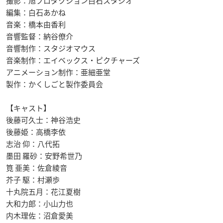
撮影：旭プロダクション白石スタジオ
編集：白石あかね
音楽：橋本由香利
音響監督：納谷僚介
音響制作：スタジオマウス
音楽制作：エイベックス・ピクチャーズ
アニメーション制作：亜細亜堂
製作：かくしごと製作委員会
【キャスト】
後藤可久士：神谷浩史
後藤姫：高橋李依
志治 仰：八代拓
墨田 羅砂：安野希世乃
筧 亜美：佐倉綾音
芥子 駆：村瀬歩
十丸院五月：花江夏樹
大和力郎：小山力也
内木理佐：沼倉愛美