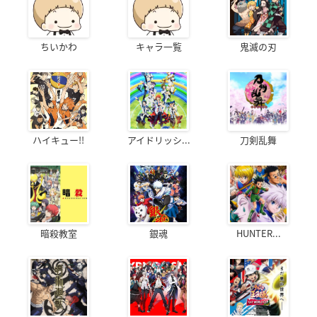
ちいかわ
キャラ一覧
鬼滅の刃
ハイキュー!!
アイドリッシ...
刀剣乱舞
暗殺教室
銀魂
HUNTER...