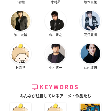
下野紘
木村昴
坂本真綾
浪川大輔
森川智之
花江夏樹
村瀬歩
中村悠一
武内駿輔
KEYWORDS
みんなが注目しているアニメ・作品たち