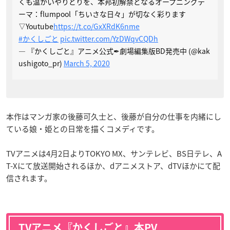
くも温かいやりとりを、本邦初解禁となるオープニングテ
ーマ：flumpool「ちいさな日々」が切なく彩ります
▽Youtube
https://t.co/GxXRdK6nme
#かくしごと
pic.twitter.com/YzDWqvCQDh
— 『かくしごと』アニメ公式✒︎劇場編集版BD発売中 (@kak
ushigoto_pr)
March 5, 2020
本作はマンガ家の後藤可久士と、後藤が自分の仕事を内緒にし
ている娘・姫との日常を描くコメディです。
TVアニメは4月2日よりTOKYO MX、サンテレビ、BS日テレ、A
T-Xにて放送開始されるほか、dアニメストア、dTVほかにて配
信されます。
TVアニメ『かくしごと』本PV