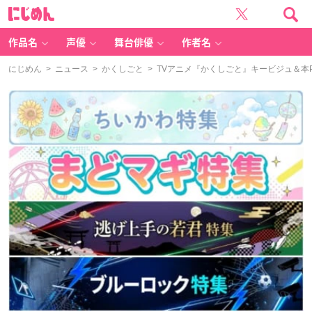
に
じ
め
ん
作品名
声優
舞台俳優
作者名
にじめん
>
ニュース
>
かくしごと
> TVアニメ『かくしごと』キービジュ＆本