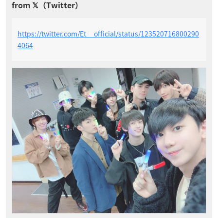
https://twitter.com/Et__official/status/123520716800290
4064