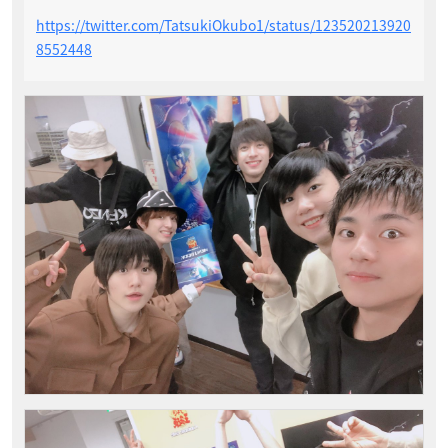
https://twitter.com/TatsukiOkubo1/status/123520213920
8552448