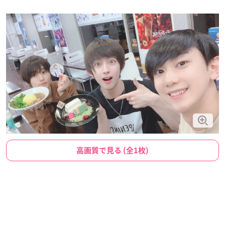
高画質で見る (全1枚)