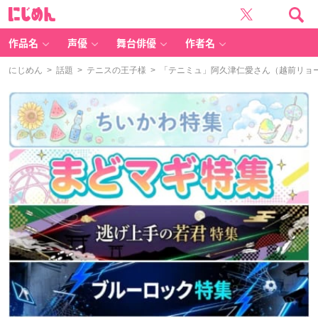
に
じ
め
ん
作品名
声優
舞台俳優
作者名
にじめん
>
話題
>
テニスの王子様
> 「テニミュ」阿久津仁愛さん（越前リョ