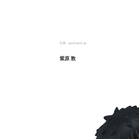
gashapon.jp
紫原 敦