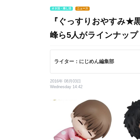
オタ活・推し活
ニュース
『ぐっすりおやすみ★黒
峰ら5人がラインナップ
ライター：にじめん編集部
2016年 08月03日
Wednesday 14:42