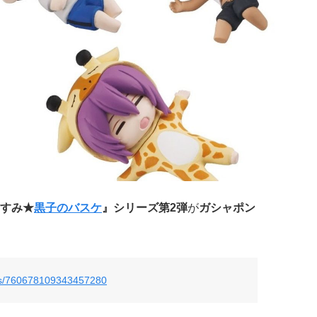
すみ★
黒子のバスケ
』シリーズ第2弾
が
ガシャポン
atus/760678109343457280