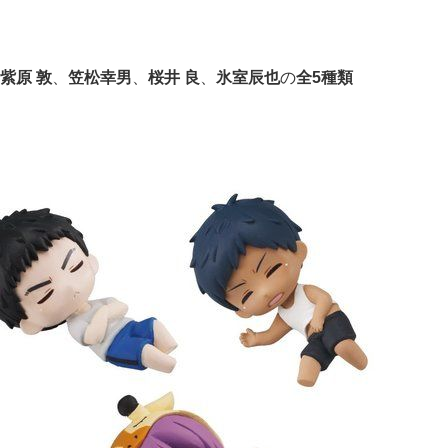
紫原 敦
、
笠松幸男
、
桜井 良
、
氷室辰也
の
全5種類