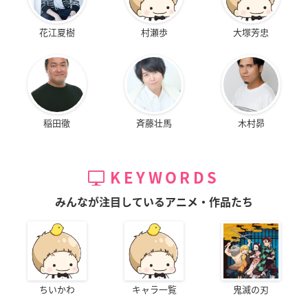
花江夏樹
村瀬歩
大塚芳忠
稲田徹
斉藤壮馬
木村昴
KEYWORDS
みんなが注目しているアニメ・作品たち
ちいかわ
キャラ一覧
鬼滅の刃