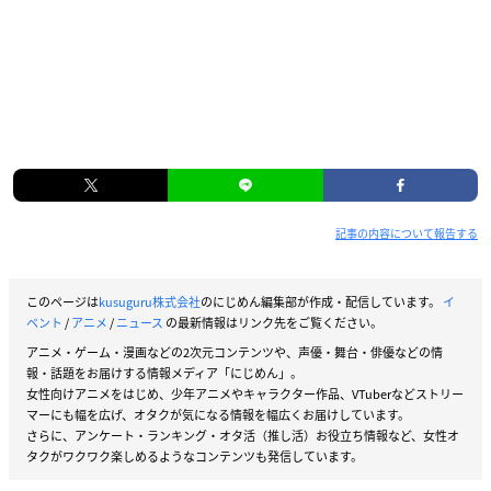
記事の内容について報告する
このページは
kusuguru株式会社
のにじめん編集部が作成・配信しています。
イ
ベント
/
アニメ
/
ニュース
の最新情報はリンク先をご覧ください。
アニメ・ゲーム・漫画などの2次元コンテンツや、声優・舞台・俳優などの情
報・話題をお届けする情報メディア「にじめん」。
女性向けアニメをはじめ、少年アニメやキャラクター作品、VTuberなどストリー
マーにも幅を広げ、オタクが気になる情報を幅広くお届けしています。
さらに、アンケート・ランキング・オタ活（推し活）お役立ち情報など、女性オ
タクがワクワク楽しめるようなコンテンツも発信しています。