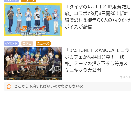
イベント
ニュース
「ダイヤのA actⅡ×JR東海 推し
旅」コラボが8月3日開催！新幹
線で沢村＆御幸ら6人の語りかけ
ボイスが配信
イベント
カフェ
ニュース
『Dr.STONE』×AMOCAFE コラ
ボカフェが8月4日開幕！「乾
杯」テーマの描き下ろし等身＆
ミニキャラ大公開
6コメント
どこから予約すればいいのかわからない😭