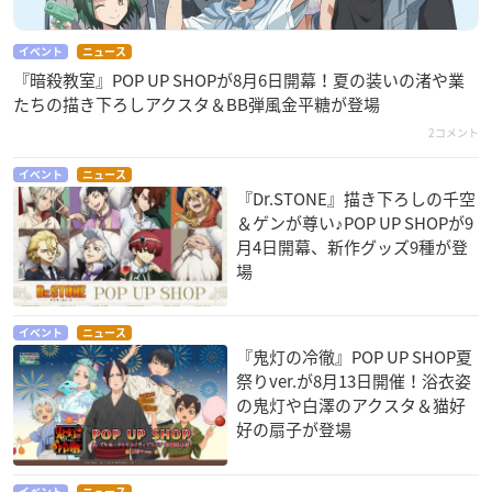
イベント
ニュース
『暗殺教室』POP UP SHOPが8月6日開幕！夏の装いの渚や業
たちの描き下ろしアクスタ＆BB弾風金平糖が登場
2コメント
イベント
ニュース
『Dr.STONE』描き下ろしの千空
＆ゲンが尊い♪POP UP SHOPが9
月4日開幕、新作グッズ9種が登
場
イベント
ニュース
『鬼灯の冷徹』POP UP SHOP夏
祭りver.が8月13日開催！浴衣姿
の鬼灯や白澤のアクスタ＆猫好
好の扇子が登場