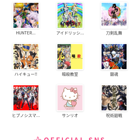
HUNTER...
アイドリッシ...
刀剣乱舞
ハイキュー!!
暗殺教室
銀魂
ヒプノシスマ...
サンリオ
呪術廻戦