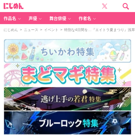
に
じ
め
ん
作品名
声優
舞台俳優
作者名
にじめん
>
ニュース
>
イベント
> 特別な4日間を…『エイトラ夏まつり』浅