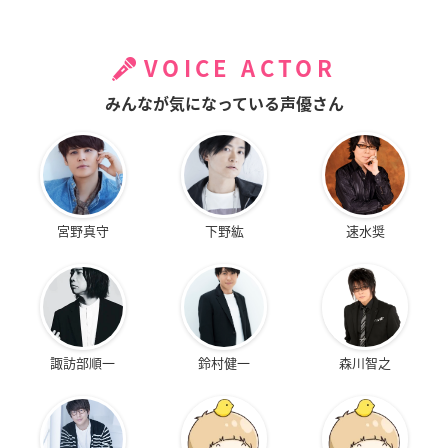
VOICE ACTOR
みんなが気になっている声優さん
宮野真守
下野紘
速水奨
諏訪部順一
鈴村健一
森川智之