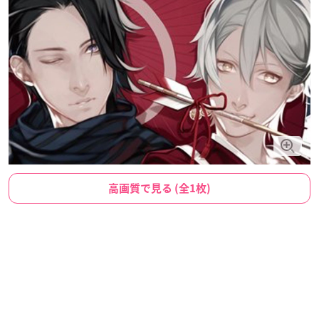
高画質で見る (全1枚)