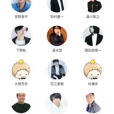
宮野真守
鈴村健一
森川智之
下野紘
速水奨
諏訪部順一
大塚芳忠
花江夏樹
村瀬歩