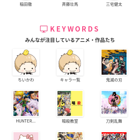
稲田徹
斉藤壮馬
三宅健太
KEYWORDS
みんなが注目しているアニメ・作品たち
ちいかわ
キャラ一覧
鬼滅の刃
HUNTER...
暗殺教室
刀剣乱舞