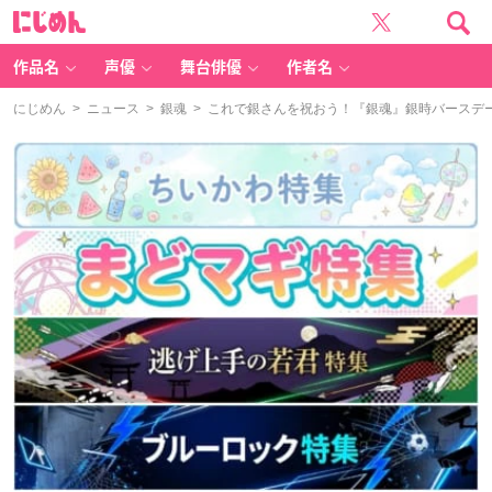
に
じ
め
ん
作品名
声優
舞台俳優
作者名
にじめん
>
ニュース
>
銀魂
> これで銀さんを祝おう！『銀魂』銀時バースデー