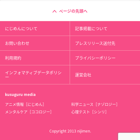
ページの先頭へ
にじめんについて
記事掲載について
お問い合わせ
プレスリリース送付先
利用規約
プライバシーポリシー
インフォマティブデータポリシ
運営会社
ー
kusuguru
media
アニメ情報［にじめん］
科学ニュース［ナゾロジー］
メンタルケア［ココロジー］
心理テスト［シンリ］
Copyright 2013 nijimen.