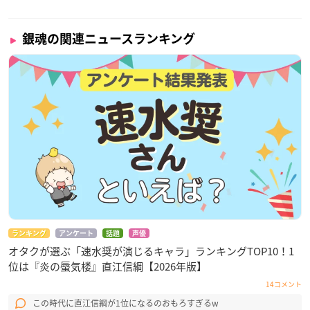
銀魂の関連ニュースランキング
ランキング
アンケート
話題
声優
オタクが選ぶ「速水奨が演じるキャラ」ランキングTOP10！1
位は『炎の蜃気楼』直江信綱【2026年版】
14コメント
この時代に直江信綱が1位になるのおもろすぎるw