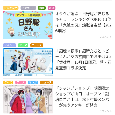
ランキング
アンケート
話題
声優
オタクが選ぶ「日野聡が演じる
キャラ」ランキングTOP10！1位
は『鬼滅の刃』煉󠄁獄杏寿郎【202
6年版】
2コメント
イベント
フェア
ニュース
「銀魂×萩市」銀時たちとトビ
ーくんが空の玄関口でお出迎え♪
「銀魂暦」10月1日開幕、萩・石
見空港コラボ決定
グッズ
アニメ
マンガ
ニュース
「ジャンプショップ」期間限定
ショップが山口にオープン！銀
魂ロゴが山口、松下村塾メンバ
ーが集うアクキーが発売
2コメント