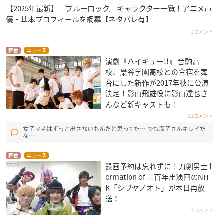
【2025年最新】『ブルーロック』キャラクター一覧！アニメ声
優・基本プロフィールを網羅【ネタバレ有】
1コメント
舞台
ニュース
演劇『ハイキュー!!』 音駒高
校、梟谷学園高校との合宿を舞
台にした新作が2017年秋に公演
決定！影山飛雄役に影山達也さ
んなど新キャストも！
11コメント
女子マネはずっと出さないもんだと思ってた… でも潔子さんキレイだ
な…
舞台
ニュース
録画予約は忘れずに！刀剣男士 f
ormation of 三百年出演回のNH
K「シブヤノオト」が本日再放
送！
1コメント