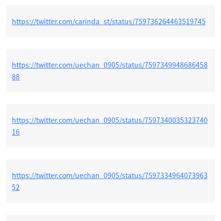
https://twitter.com/carinda_st/status/759736264463519745
https://twitter.com/uechan_0905/status/7597349948686458
88
https://twitter.com/uechan_0905/status/7597340035323740
16
https://twitter.com/uechan_0905/status/7597334964073963
52