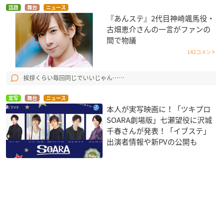
話題
舞台
ニュース
『あんステ』2代目神崎颯馬役・
古畑恵介さんの一言がファンの
間で物議
142コメント
挨拶くらい毎回同じでいいじゃん……
実写
舞台
ニュース
本人が実写映画に！「ツキプロ
SOARA劇場版」七瀬望役に沢城
千春さんが発表！「イブステ」
出演者情報や新PVの公開も