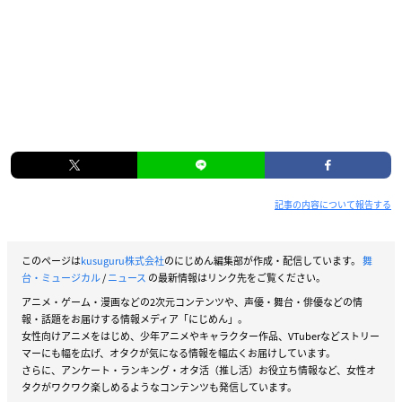
記事の内容について報告する
このページは
kusuguru株式会社
のにじめん編集部が作成・配信しています。
舞
台・ミュージカル
/
ニュース
の最新情報はリンク先をご覧ください。
アニメ・ゲーム・漫画などの2次元コンテンツや、声優・舞台・俳優などの情
報・話題をお届けする情報メディア「にじめん」。
女性向けアニメをはじめ、少年アニメやキャラクター作品、VTuberなどストリー
マーにも幅を広げ、オタクが気になる情報を幅広くお届けしています。
さらに、アンケート・ランキング・オタ活（推し活）お役立ち情報など、女性オ
タクがワクワク楽しめるようなコンテンツも発信しています。