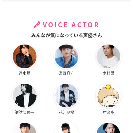
VOICE ACTOR
みんなが気になっている声優さん
速水奨
宮野真守
木村昴
諏訪部順一
花江夏樹
村瀬歩