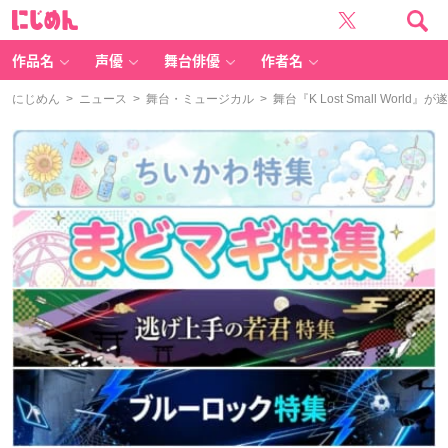
に
じ
め
ん
作品名
声優
舞台俳優
作者名
にじめん
>
ニュース
>
舞台・ミュージカル
> 舞台『K Lost Small Wor