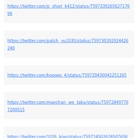
https://twitter.com/p_shori_k412/status/7597339265627176
96
https://twitter.com/patch_yu1030/status/759730392924426
240
https://twitter.com/kooooo_4/status/759729430042251265
https://twitter.com/maechan_we_taka/status/75972849770
7200515
https://twitter.com/1026_kiyo/status/759724502628507658