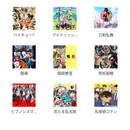
ハイキュー!!
アイドリッシ...
刀剣乱舞
銀魂
暗殺教室
呪術廻戦
ヒプノシスマ...
忍たま乱太郎
名探偵コナン