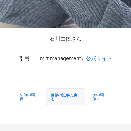
石川由依さん
引用：「mitt management」
公式サイト
< 前の画
次の画
画像の記事に戻
像
像 >
る