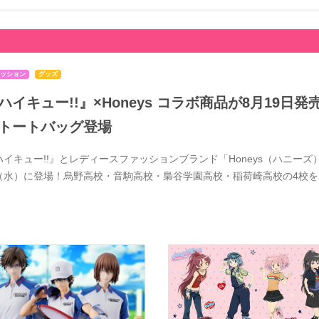
ッション
グッズ
ハイキュー!!』×Honeys コラボ商品が8月19
トートバッグ登場
ハイキュー!!』とレディースファッションブランド「Honeys（ハニーズ）
（水）に登場！烏野高校・音駒高校・梟谷学園高校・稲荷崎高校の4校