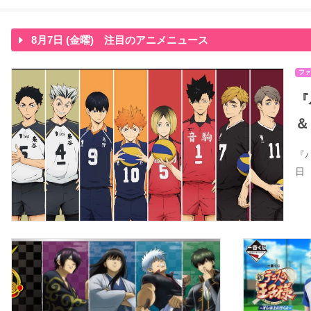
8月7日 (金曜) 注目のアニメニュース
ファ
『
＆
『
日