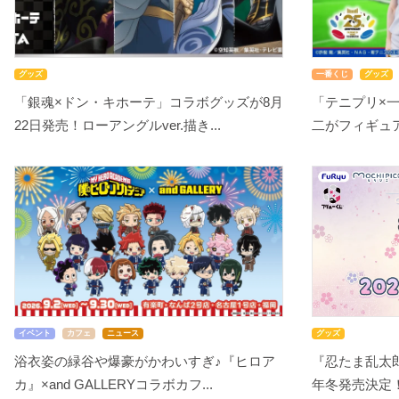
グッズ
一番くじ
グッズ
「銀魂×ドン・キホーテ」コラボグッズが8月
「テニプリ×
22日発売！ローアングルver.描き...
二がフィギュアで
イベント
カフェ
ニュース
グッズ
浴衣姿の緑谷や爆豪がかわいすぎ♪『ヒロア
『忍たま乱太郎
カ』×and GALLERYコラボカフ...
年冬発売決定！