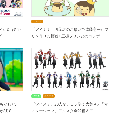
ニュース
まどか＆ほむら
『アイナナ』四葉環のお願いで遠藤憲一がプ
..
リン作りに挑戦♪ 王様プリンとのコラボ...
フェア
ニュース
もぐもぐ♪ 一
『ツイステ』23人がシェフ姿で大集合♪ 「マ
月8...
スターシェフ」アクスタ全22種＆ア...