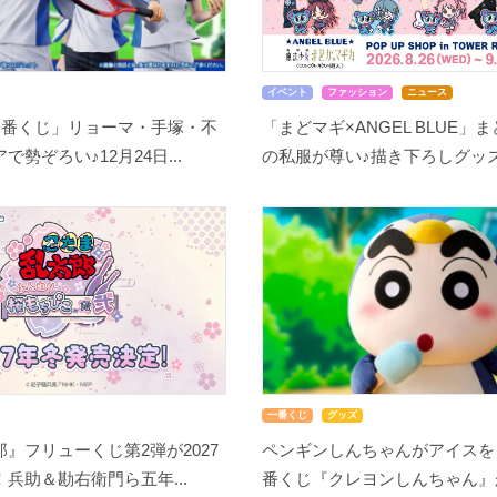
イベント
ファッション
ニュース
一番くじ」リョーマ・手塚・不
「まどマギ×ANGEL BLUE」
勢ぞろい♪12月24日...
の私服が尊い♪描き下ろしグッズ.
一番くじ
グッズ
』フリューくじ第2弾が2027
ペンギンしんちゃんがアイスを
兵助＆勘右衛門ら五年...
番くじ『クレヨンしんちゃん』が8