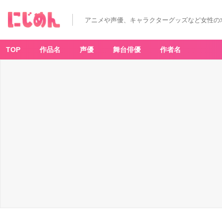
石
川
由
アニメや声優、キャラクターグッズなど女性の
依
さ
ん
-
ア
TOP
作品名
声優
舞台俳優
作者名
ニ
メ
情
報
サ
イ
ト
に
じ
め
ん