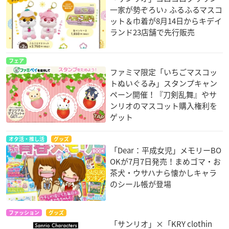
一家が勢ぞろい♪ ふるふるマスコ
ット＆巾着が8月14日からキデイ
ランド23店舗で先行販売
フェア
ファミマ限定「いちごマスコッ
トぬいぐるみ」スタンプキャン
ペーン開催！『刀剣乱舞』やサ
ンリオのマスコット購入権利を
ゲット
オタ活・推し活
グッズ
「Dear：平成女児」メモリーBO
OKが7月7日発売！まめゴマ・お
茶犬・ウサハナら懐かしキャラ
のシール帳が登場
ファッション
グッズ
「サンリオ」×「KRY clothin