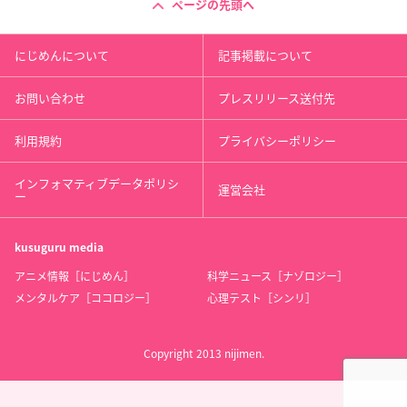
ページの先頭へ
にじめんについて
記事掲載について
お問い合わせ
プレスリリース送付先
利用規約
プライバシーポリシー
インフォマティブデータポリシ
運営会社
ー
kusuguru
media
アニメ情報［にじめん］
科学ニュース［ナゾロジー］
メンタルケア［ココロジー］
心理テスト［シンリ］
Copyright 2013 nijimen.