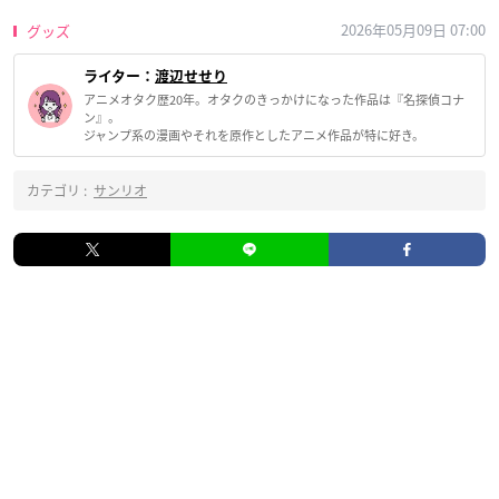
2026年05月09日 07:00
グッズ
ライター：
渡辺せせり
アニメオタク歴20年。オタクのきっかけになった作品は『名探偵コナ
ン』。
ジャンプ系の漫画やそれを原作としたアニメ作品が特に好き。
カテゴリ :
サンリオ