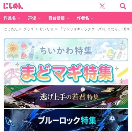
に
じ
め
ん
作品名
声優
舞台俳優
作者名
にじめん
>
グッズ
>
サンリオ
> 「サンリオキャラクターズ×しまむら」5月