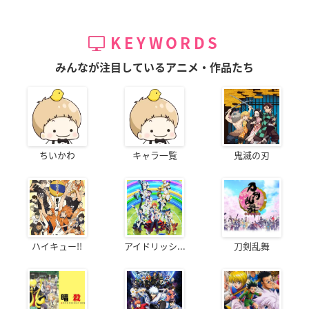
KEYWORDS
みんなが注目しているアニメ・作品たち
ちいかわ
キャラ一覧
鬼滅の刃
ハイキュー!!
アイドリッシ...
刀剣乱舞