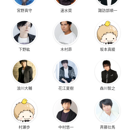
宮野真守
速水奨
諏訪部順一
下野紘
木村昴
坂本真綾
浪川大輔
花江夏樹
森川智之
村瀬歩
中村悠一
斉藤壮馬