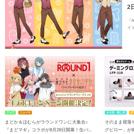
2
『
イ
フェア
ニュース
オタ活・推し活
グ
まどか＆ほむらがラウンドワンに大集合♪
そのまま寝落ち
『まどマギ』コラボが8月28日開幕！缶バ...
グピロー」が8