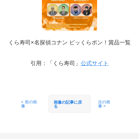
くら寿司×名探偵コナン ビッくらポン！賞品一覧
引用：「くら寿司」
公式サイト
< 前の画
次の画
画像の記事に戻
像
像 >
る