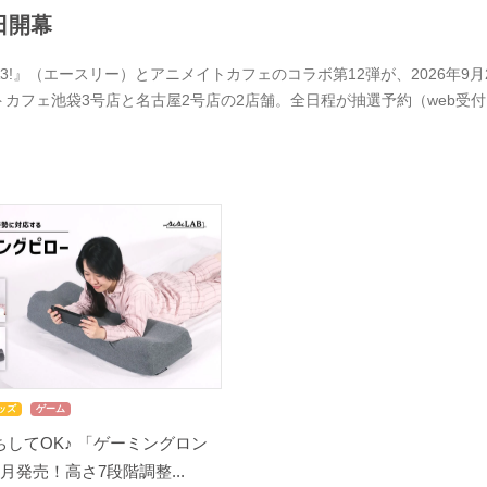
日開幕
A3!』（エースリー）とアニメイトカフェのコラボ第12弾が、2026年
トカフェ池袋3号店と名古屋2号店の2店舗。全日程が抽選予約（web受
ッズ
ゲーム
してOK♪ 「ゲーミングロン
月発売！高さ7段階調整...