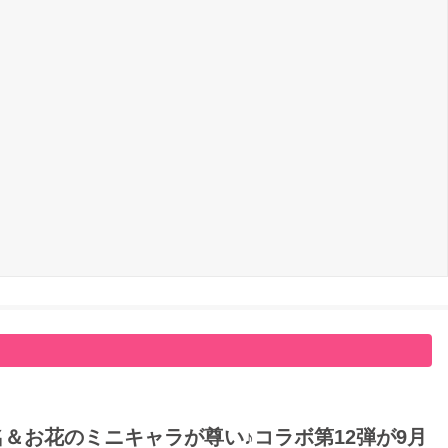
名＆お花のミニキャラが尊い♪コラボ第12弾が9月