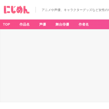
く
ら
寿
アニメや声優、キャラクターグッズなど女性の
司
×
名
探
偵
TOP
作品名
声優
舞台俳優
作者名
コ
ナ
ン
ビ
ッ
く
ら
ポ
ン！
賞
品
一
覧
-
ア
ニ
メ
情
報
サ
イ
ト
に
じ
め
ん