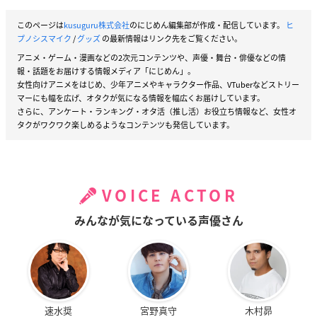
このページは
kusuguru株式会社
のにじめん編集部が作成・配信しています。
ヒ
プノシスマイク
/
グッズ
の最新情報はリンク先をご覧ください。
アニメ・ゲーム・漫画などの2次元コンテンツや、声優・舞台・俳優などの情
報・話題をお届けする情報メディア「にじめん」。
女性向けアニメをはじめ、少年アニメやキャラクター作品、VTuberなどストリー
マーにも幅を広げ、オタクが気になる情報を幅広くお届けしています。
さらに、アンケート・ランキング・オタ活（推し活）お役立ち情報など、女性オ
タクがワクワク楽しめるようなコンテンツも発信しています。
VOICE ACTOR
みんなが気になっている声優さん
速水奨
宮野真守
木村昴