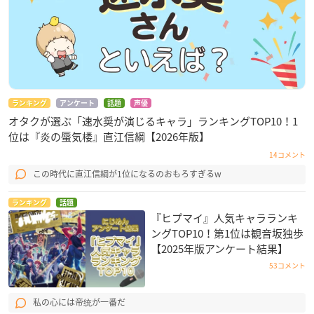
ランキング
アンケート
話題
声優
オタクが選ぶ「速水奨が演じるキャラ」ランキングTOP10！1
位は『炎の蜃気楼』直江信綱【2026年版】
14コメント
この時代に直江信綱が1位になるのおもろすぎるw
ランキング
話題
『ヒプマイ』人気キャラランキ
ングTOP10！第1位は観音坂独歩
【2025年版アンケート結果】
53コメント
私の心には帝统が一番だ