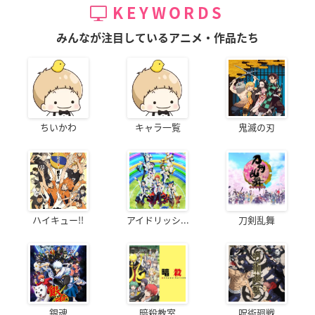
KEYWORDS
みんなが注目しているアニメ・作品たち
ちいかわ
キャラ一覧
鬼滅の刃
ハイキュー!!
アイドリッシ...
刀剣乱舞
銀魂
暗殺教室
呪術廻戦