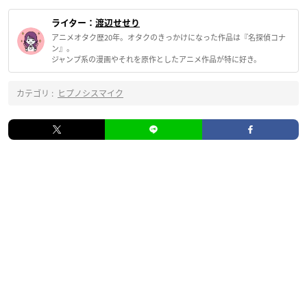
ライター：
渡辺せせり
アニメオタク歴20年。オタクのきっかけになった作品は『名探偵コナ
ン』。
ジャンプ系の漫画やそれを原作としたアニメ作品が特に好き。
カテゴリ :
ヒプノシスマイク