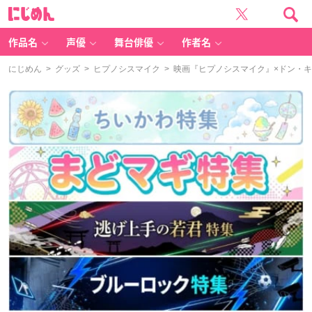
に
じ
め
ん
作品名
声優
舞台俳優
作者名
にじめん
>
グッズ
>
ヒプノシスマイク
> 映画『ヒプノシスマイク』×ドン・