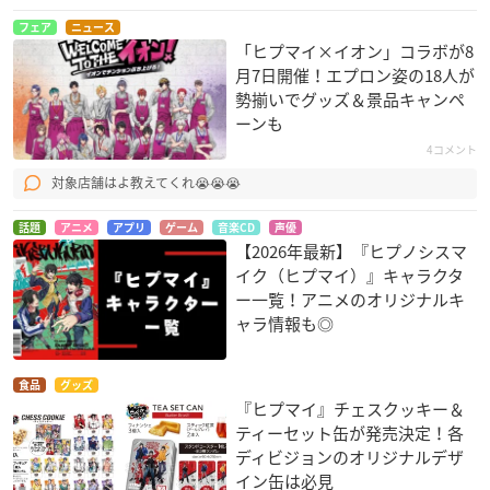
フェア
ニュース
「ヒプマイ×イオン」コラボが8
月7日開催！エプロン姿の18人が
勢揃いでグッズ＆景品キャンペ
ーンも
4コメント
対象店舗はよ教えてくれ😭😭😭
話題
アニメ
アプリ
ゲーム
音楽CD
声優
【2026年最新】『ヒプノシスマ
イク（ヒプマイ）』キャラクタ
ー一覧！アニメのオリジナルキ
ャラ情報も◎
食品
グッズ
『ヒプマイ』チェスクッキー＆
ティーセット缶が発売決定！各
ディビジョンのオリジナルデザ
イン缶は必見