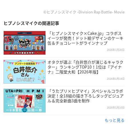
©ヒプノシスマイク -Division Rap Battle- Movie
ヒプノシスマイクの関連記事
「ヒプノシスマイク×Cake.jp」コラボス
イーツが発売！ドット絵デザインのケーキ
缶＆チョコレートがラインナップ
2026年1月20日
オタクが選ぶ「白井悠介が演じるキャラク
ター」ランキングTOP10！1位は『アイナ
ナ』二階堂大和【2026年版】
2026年1月18日
「うたプリ×ヒプマイ」スペシャルコラボ
決定！全18組の描き下ろしタッグビジュア
ル＆完全新曲3曲を制作
2026年1月10日
もっと見る