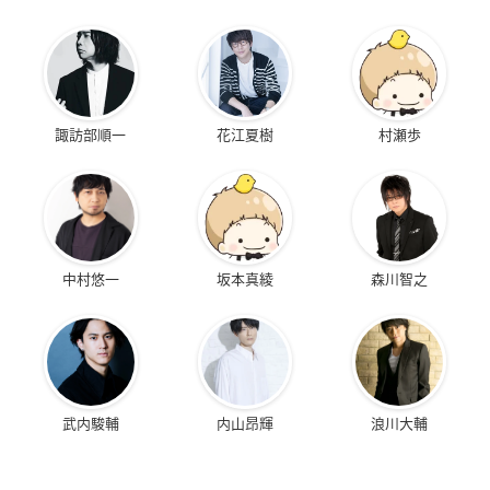
諏訪部順一
花江夏樹
村瀬歩
中村悠一
坂本真綾
森川智之
武内駿輔
内山昂輝
浪川大輔