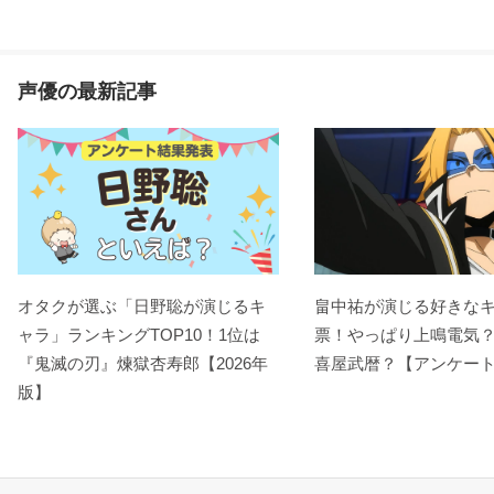
声優の最新記事
オタクが選ぶ「日野聡が演じるキ
畠中祐が演じる好きな
ャラ」ランキングTOP10！1位は
票！やっぱり上鳴電気
『鬼滅の刃』煉󠄁獄杏寿郎【2026年
喜屋武暦？【アンケー
版】