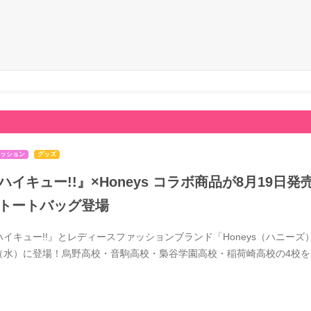
ッション
グッズ
ハイキュー!!』×Honeys コラボ商品が8月19
トートバッグ登場
ハイキュー!!』とレディースファッションブランド「Honeys（ハニーズ）
（水）に登場！烏野高校・音駒高校・梟谷学園高校・稲荷崎高校の4校