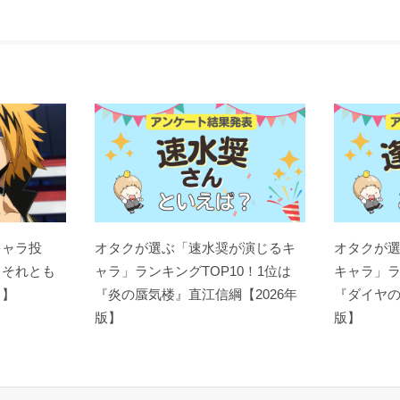
キャラ投
オタクが選ぶ「速水奨が演じるキ
オタクが
？それとも
ャラ」ランキングTOP10！1位は
キャラ」ラ
ト】
『炎の蜃気楼』直江信綱【2026年
『ダイヤの
版】
版】