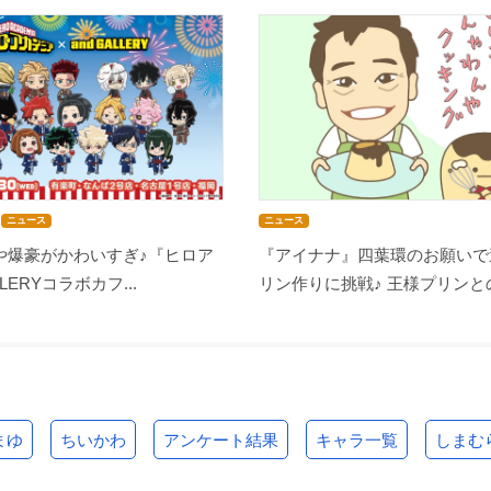
ニュース
ニュース
や爆豪がかわいすぎ♪『ヒロア
『アイナナ』四葉環のお願いで
LLERYコラボカフ...
リン作りに挑戦♪ 王様プリンとの
まゆ
ちいかわ
アンケート結果
キャラ一覧
しまむ