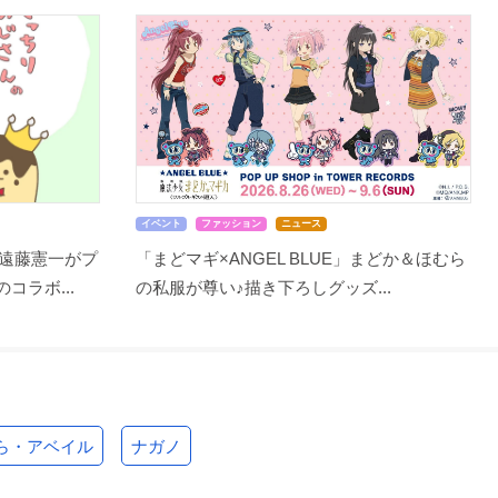
イベント
ファッション
ニュース
遠藤憲一がプ
「まどマギ×ANGEL BLUE」まどか＆ほむら
コラボ...
の私服が尊い♪描き下ろしグッズ...
ら・アベイル
ナガノ