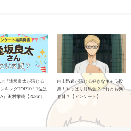
選ぶ「逢坂良太が演じる
内山昂輝が演じる好きなキャラ投
ンキングTOP10！1位は
票！やっぱり月島蛍？それとも狗
A』沢村栄純【2026年
巻棘？【アンケート】