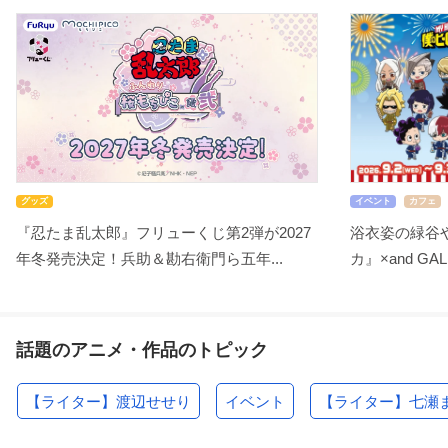
グッズ
イベント
カフェ
『忍たま乱太郎』フリューくじ第2弾が2027
浴衣姿の緑谷
年冬発売決定！兵助＆勘右衛門ら五年...
カ』×and GA
話題のアニメ・作品のトピック
【ライター】渡辺せせり
イベント
【ライター】七瀬