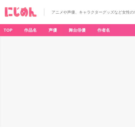
「刀
剣
乱
アニメや声優、キャラクターグッズなど女性の
舞
O
N
LI
N
TOP
作品名
声優
舞台俳優
作者名
E
ジ
ェ
ル
ネ
イ
ル
シ
ー
ル
其
ノ
五」
静
形
薙
刀
-
ア
ニ
メ
情
報
サ
イ
ト
に
じ
め
ん