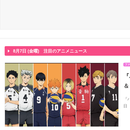
8月7日 (金曜) 注目のアニメニュース
ファ
『
＆
『
日