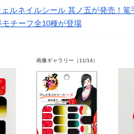
ジェルネイルシール 其ノ五が発売！篭
モチーフ全10種が登場
画像ギャラリー（11/14）