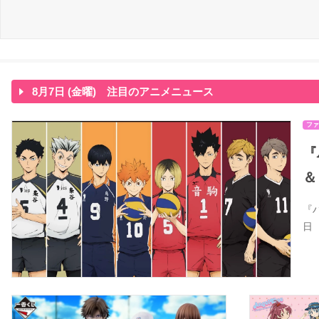
8月7日 (金曜) 注目のアニメニュース
ファ
『
＆
『
日