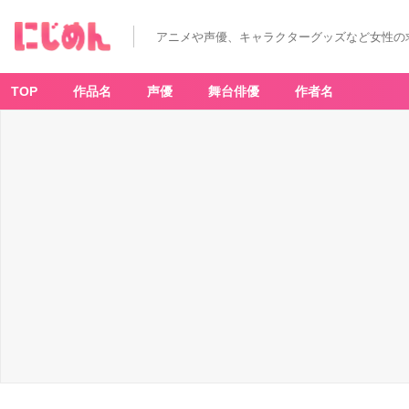
「ヒ
ロ
ア
アニメや声優、キャラクターグッズなど女性の
カ
×
Z
of
f」
TOP
作品名
声優
舞台俳優
作者名
飯
田
天
哉
モ
デ
ル
-
ア
ニ
メ
情
報
サ
イ
ト
に
じ
め
ん