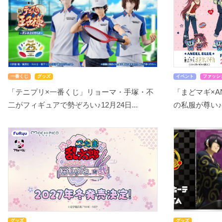
一番くじ
グッズ
イベント
ファッシ
「テニプリ×一番くじ」リョーマ・手塚・不
「まどマギ×A
二がフィギュアで勢ぞろい♪12月24日...
の私服が尊い♪
グッズ
グッズ