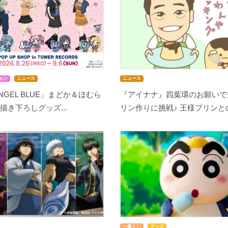
ョン
ニュース
ニュース
NGEL BLUE」まどか＆ほむら
『アイナナ』四葉環のお願いで
描き下ろしグッズ...
リン作りに挑戦♪ 王様プリンとの
一番くじ
グッズ