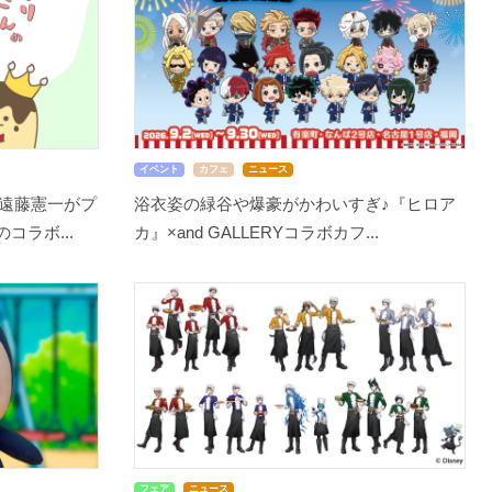
イベント
カフェ
ニュース
遠藤憲一がプ
浴衣姿の緑谷や爆豪がかわいすぎ♪『ヒロア
コラボ...
カ』×and GALLERYコラボカフ...
フェア
ニュース