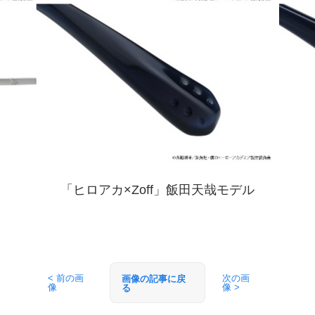
「ヒロアカ×Zoff」飯田天哉モデル
< 前の画
次の画
画像の記事に戻
像
像 >
る