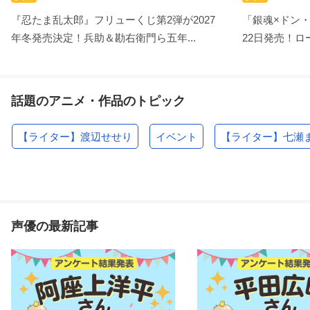
『忍たま乱太郎』フリューくじ第2弾が2027
「銀魂×ドン
年冬発売決定！兵助＆勘右衛門ら五年...
22日発売！ロー
話題のアニメ・作品のトピック
【ライター】渡辺せせり
イベント
【ライター】七瀬
声優の最新記事