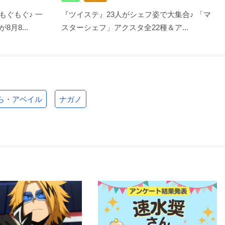
もぐもぐ♪ 一
『ツイステ』23人がシェフ姿で大集合♪ 「マ
月8...
スターシェフ」アクスタ全22種＆ア...
ら・アベイル
ナガノ