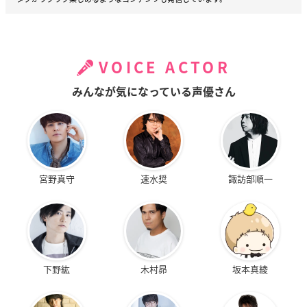
VOICE ACTOR
みんなが気になっている声優さん
宮野真守
速水奨
諏訪部順一
下野紘
木村昴
坂本真綾