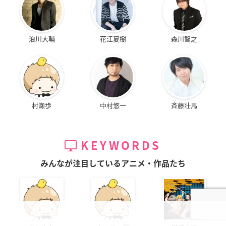
浪川大輔
花江夏樹
森川智之
村瀬歩
中村悠一
斉藤壮馬
KEYWORDS
みんなが注目しているアニメ・作品たち