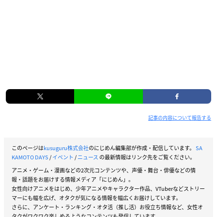
記事の内容について報告する
このページは
kusuguru株式会社
のにじめん編集部が作成・配信しています。
SA
KAMOTO DAYS
/
イベント
/
ニュース
の最新情報はリンク先をご覧ください。
アニメ・ゲーム・漫画などの2次元コンテンツや、声優・舞台・俳優などの情
報・話題をお届けする情報メディア「にじめん」。
女性向けアニメをはじめ、少年アニメやキャラクター作品、VTuberなどストリー
マーにも幅を広げ、オタクが気になる情報を幅広くお届けしています。
さらに、アンケート・ランキング・オタ活（推し活）お役立ち情報など、女性オ
タクがワクワク楽しめるようなコンテンツも発信しています。