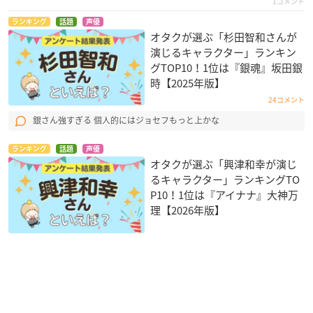
1コメント
ランキング
話題
声優
オタクが選ぶ「杉田智和さんが
演じるキャラクター」ランキン
グTOP10！1位は『銀魂』坂田銀
時【2025年版】
24コメント
銀さん強すぎる 個人的にはジョセフもっと上かな
ランキング
話題
声優
オタクが選ぶ「興津和幸が演じ
るキャラクター」ランキングTO
P10！1位は『アイナナ』大神万
理【2026年版】