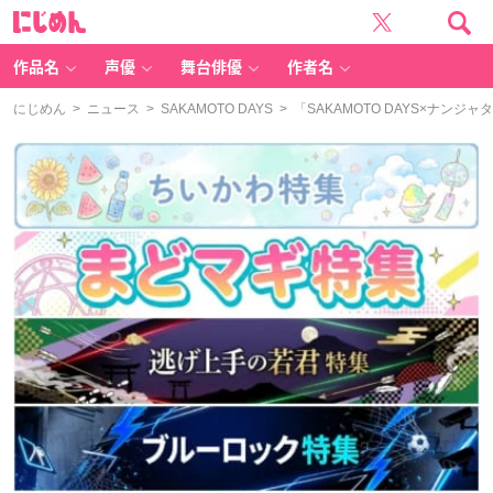
に
じ
め
ん
作品名
声優
舞台俳優
作者名
にじめん
>
ニュース
>
SAKAMOTO DAYS
> 「SAKAMOTO DAYS×ナ