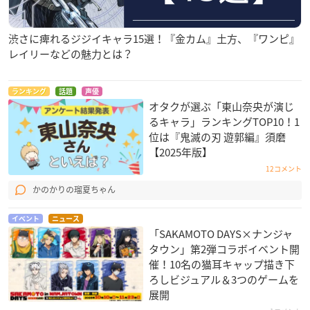
渋さに痺れるジジイキャラ15選！『金カム』土方、『ワンピ』
レイリーなどの魅力とは？
ランキング
話題
声優
オタクが選ぶ「東山奈央が演じ
るキャラ」ランキングTOP10！1
位は『鬼滅の刃 遊郭編』須磨
【2025年版】
12コメント
かのかりの瑠夏ちゃん
イベント
ニュース
「SAKAMOTO DAYS×ナンジャ
タウン」第2弾コラボイベント開
催！10名の猫耳キャップ描き下
ろしビジュアル＆3つのゲームを
展開