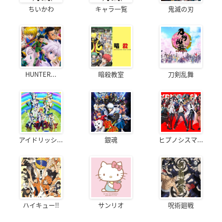
ちいかわ
キャラ一覧
鬼滅の刃
HUNTER...
暗殺教室
刀剣乱舞
アイドリッシ...
銀魂
ヒプノシスマ...
ハイキュー!!
サンリオ
呪術廻戦