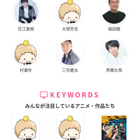
花江夏樹
大塚芳忠
稲田徹
村瀬歩
三宅健太
斉藤壮馬
KEYWORDS
みんなが注目しているアニメ・作品たち