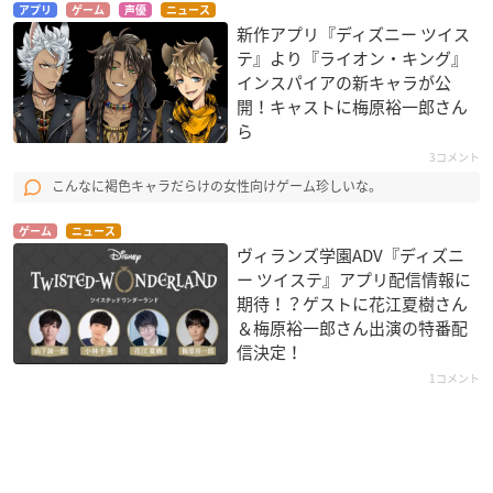
アプリ
ゲーム
声優
ニュース
新作アプリ『ディズニー ツイス
テ』より『ライオン・キング』
インスパイアの新キャラが公
開！キャストに梅原裕一郎さん
ら
3コメント
こんなに褐色キャラだらけの女性向けゲーム珍しいな。
ゲーム
ニュース
ヴィランズ学園ADV『ディズニ
ー ツイステ』アプリ配信情報に
期待！？ゲストに花江夏樹さん
＆梅原裕一郎さん出演の特番配
信決定！
1コメント