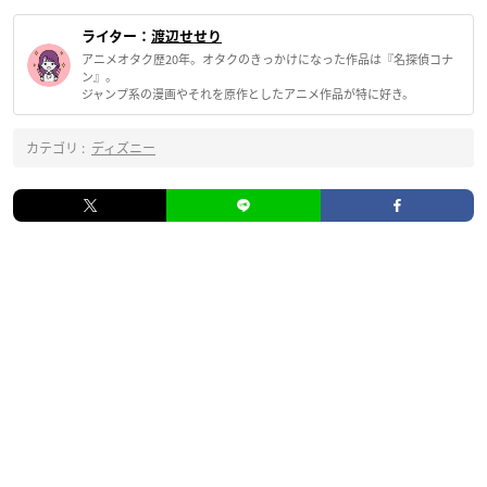
ライター：
渡辺せせり
アニメオタク歴20年。オタクのきっかけになった作品は『名探偵コナ
ン』。
ジャンプ系の漫画やそれを原作としたアニメ作品が特に好き。
カテゴリ :
ディズニー