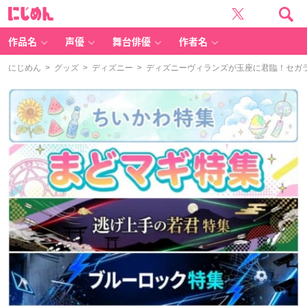
に
じ
め
ん
作品名
声優
舞台俳優
作者名
にじめん
>
グッズ
>
ディズニー
> ディズニーヴィランズが玉座に君臨！セガラ