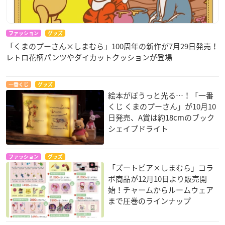
ファッション
グッズ
「くまのプーさん×しまむら」100周年の新作が7月29日発売！
レトロ花柄パンツやダイカットクッションが登場
一番くじ
グッズ
絵本がぽうっと光る…！「一番
くじ くまのプーさん」が10月10
日発売、A賞は約18cmのブック
シェイプドライト
ファッション
グッズ
「ズートピア×しまむら」コラ
ボ商品が12月10日より販売開
始！チャームからルームウェア
まで圧巻のラインナップ