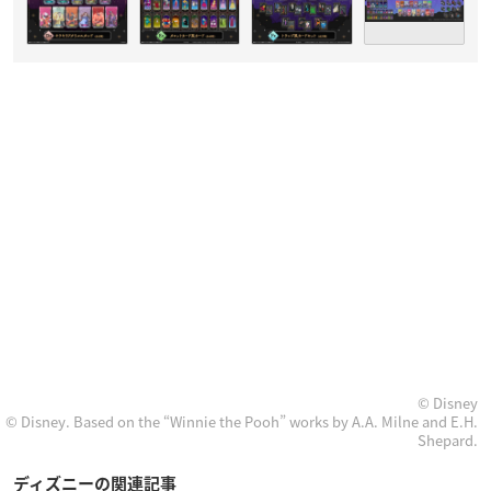
© Disney
© Disney. Based on the “Winnie the Pooh” works by A.A. Milne and E.H.
Shepard.
ディズニーの関連記事