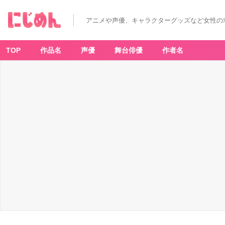
サ
ン
リ
アニメや声優、キャラクターグッズなど女性の
オ
「ハ
ロ
ー
キ
TOP
作品名
声優
舞台俳優
作者名
テ
ィ
×
サ
マ
ン
サ
タ
バ
サ」
ミ
ニ
ミ
ニ
バ
ッ
グ
チ
ャ
ー
ム
-
ア
ニ
メ
情
報
サ
イ
ト
に
じ
め
ん