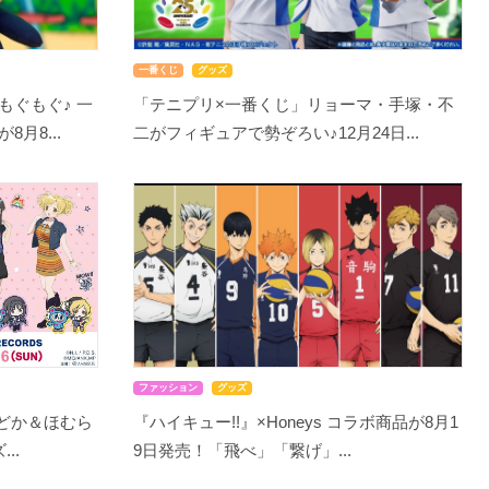
一番くじ
グッズ
もぐもぐ♪ 一
「テニプリ×一番くじ」リョーマ・手塚・不
月8...
二がフィギュアで勢ぞろい♪12月24日...
ファッション
グッズ
まどか＆ほむら
『ハイキュー!!』×Honeys コラボ商品が8月1
..
9日発売！「飛べ」「繋げ」...