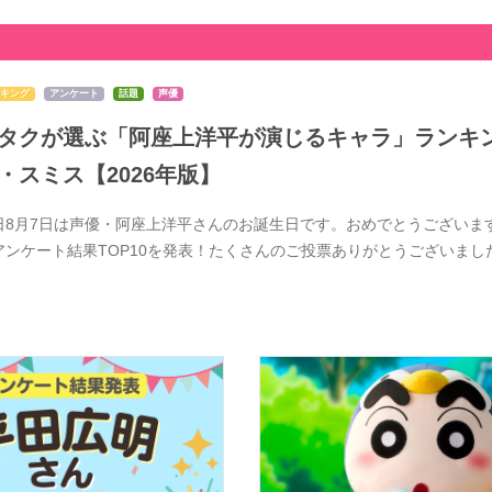
キング
アンケート
話題
声優
タクが選ぶ「阿座上洋平が演じるキャラ」ランキン
・スミス【2026年版】
日8月7日は声優・阿座上洋平さんのお誕生日です。おめでとうございま
アンケート結果TOP10を発表！たくさんのご投票ありがとうございま