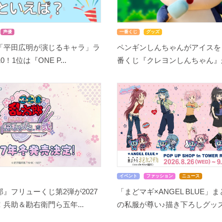
声優
一番くじ
グッズ
「平田広明が演じるキャラ」ラ
ペンギンしんちゃんがアイスを
！1位は『ONE P...
番くじ『クレヨンしんちゃん』が8
イベント
ファッション
ニュース
』フリューくじ第2弾が2027
「まどマギ×ANGEL BLUE」
兵助＆勘右衛門ら五年...
の私服が尊い♪描き下ろしグッズ.