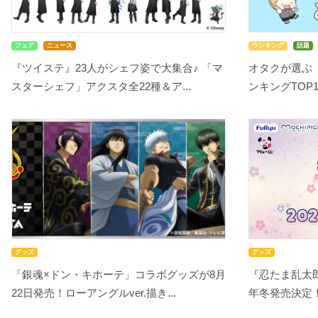
フェア
ニュース
ランキング
話題
『ツイステ』23人がシェフ姿で大集合♪ 「マ
オタクが選ぶ
スターシェフ」アクスタ全22種＆ア...
ンキングTOP10
グッズ
グッズ
「銀魂×ドン・キホーテ」コラボグッズが8月
『忍たま乱太郎
22日発売！ローアングルver.描き...
年冬発売決定！