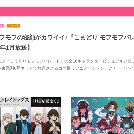
メ
ニュース
フモフの寝顔がカワイイ♪『こまどり モフモフパレ
7年1月放送】
ニメ『こまどりモフモフパレード』の全16キャラクタービジュアルと担当
レ東系列6局ネットで放送されるコマ撮りアニメーション。スカーフと