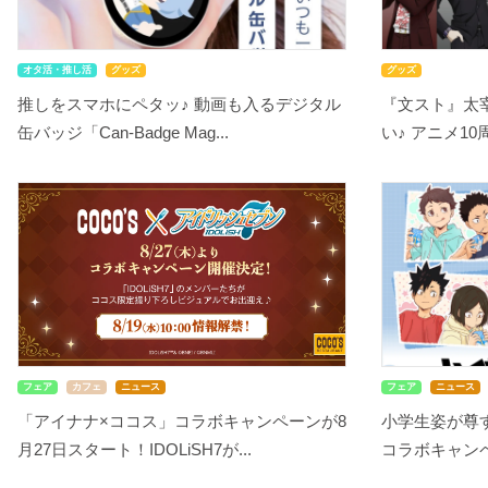
オタ活・推し活
グッズ
グッズ
推しをスマホにペタッ♪ 動画も入るデジタル
『文スト』太
缶バッジ「Can-Badge Mag...
い♪ アニメ10
フェア
カフェ
ニュース
フェア
ニュース
「アイナナ×ココス」コラボキャンペーンが8
小学生姿が尊す
月27日スタート！IDOLiSH7が...
コラボキャンペ