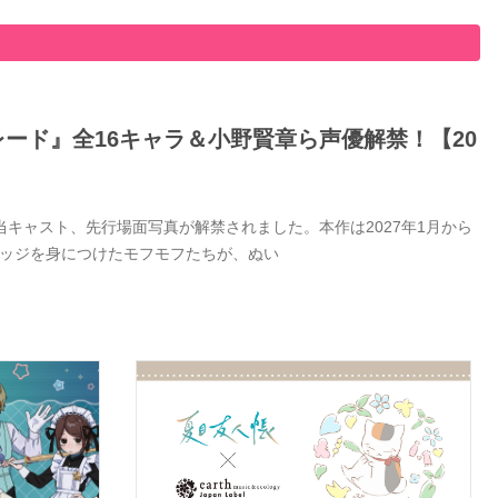
ード』全16キャラ＆小野賢章ら声優解禁！【20
キャスト、先行場面写真が解禁されました。本作は2027年1月から
バッジを身につけたモフモフたちが、ぬい