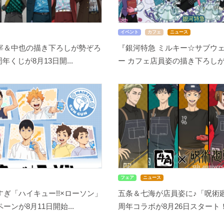
イベント
カフェ
ニュース
宰＆中也の描き下ろしが勢ぞろ
『銀河特急 ミルキー☆サブウェ
周年くじが8月13日開...
ー カフェ店員姿の描き下ろしが尊
フェア
ニュース
ぎ「ハイキュー!!×ローソン」
五条＆七海が店員姿に♪「呪術廻
ーンが8月11日開始...
周年コラボが8月26日スタート！缶