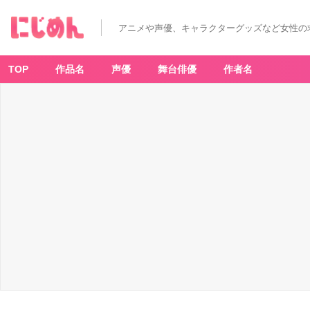
サ
ン
リ
アニメや声優、キャラクターグッズなど女性の
オ
「ハ
ロ
ー
キ
TOP
作品名
声優
舞台俳優
作者名
テ
ィ
×
サ
マ
ン
サ
タ
バ
サ」
ぬ
い
ぐ
る
み
チ
ャ
ー
ム
-
ア
ニ
メ
情
報
サ
イ
ト
に
じ
め
ん