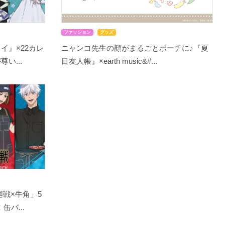
ファッション
グッズ
イ』×22カレ
ニャンコ先生の顔がまるごとポーチに♪『夏
い...
目友人帳』×earth music&#...
戦×牛角」5
バ...