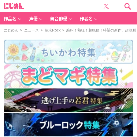
に
じ
め
ん
作品名
声優
舞台俳優
作者名
にじめん
>
ニュース
>
幕末Rock
> 絶叫！熱狂！超絶頂！待望の新作、超歌劇『