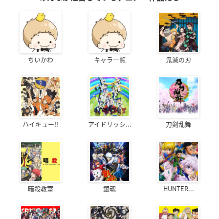
ちいかわ
キャラ一覧
鬼滅の刃
ハイキュー!!
アイドリッシ...
刀剣乱舞
暗殺教室
銀魂
HUNTER...