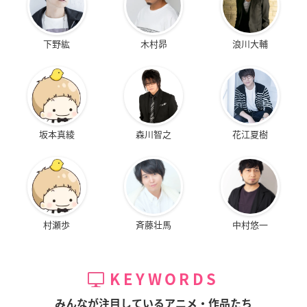
下野紘
木村昴
浪川大輔
坂本真綾
森川智之
花江夏樹
村瀬歩
斉藤壮馬
中村悠一
KEYWORDS
みんなが注目しているアニメ・作品たち