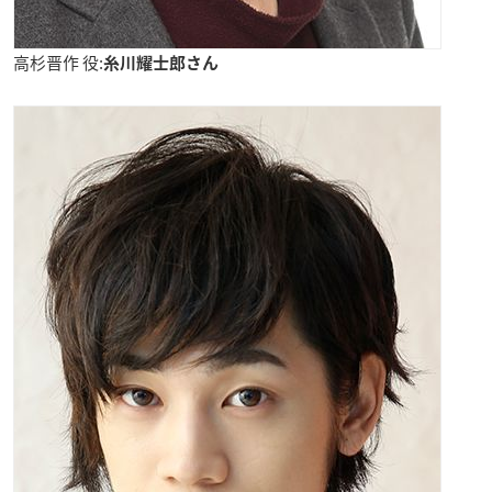
高杉晋作 役:
糸川耀士郎さん