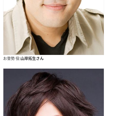
お登勢 役:
山岸拓生さん