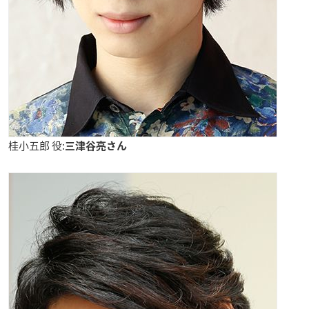
桂小五郎 役:
三津谷亮さん