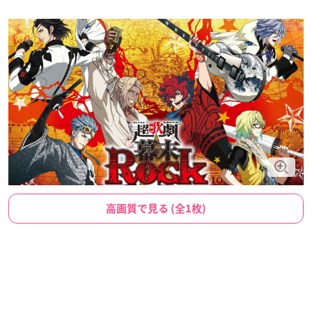
高画質で見る (全1枚)