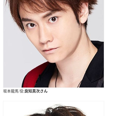
坂本龍馬 役:
良知真次さん