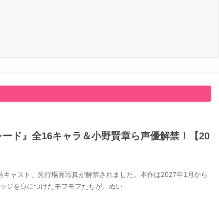
ード』全16キャラ＆小野賢章ら声優解禁！【20
キャスト、先行場面写真が解禁されました。本作は2027年1月から
バッジを身につけたモフモフたちが、ぬい