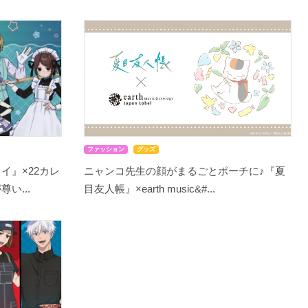
ファッション
グッズ
イ』×22カレ
ニャンコ先生の顔がまるごとポーチに♪『夏
い...
目友人帳』×earth music&#...