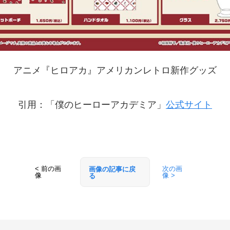
アニメ『ヒロアカ』アメリカンレトロ新作グッズ
引用：「僕のヒーローアカデミア」
公式サイト
< 前の画
次の画
画像の記事に戻
像
像 >
る