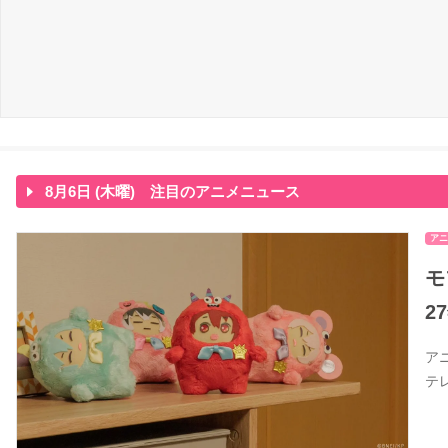
8月6日 (木曜) 注目のアニメニュース
アニ
モ
2
ア
テ