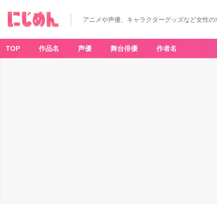
ア
ニ
メ
アニメや声優、キャラクターグッズなど女性の
『ヒ
ロ
ア
カ』
ア
TOP
作品名
声優
舞台俳優
作者名
メ
リ
カ
ン
レ
ト
ロ
新
作
グ
ッ
ズ
-
ア
ニ
メ
情
報
サ
イ
ト
に
じ
め
ん