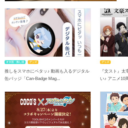
オタ活・推し活
グッズ
グッズ
推しをスマホにペタッ♪ 動画も入るデジタル
『文スト』太
缶バッジ「Can-Badge Mag...
い♪ アニメ10