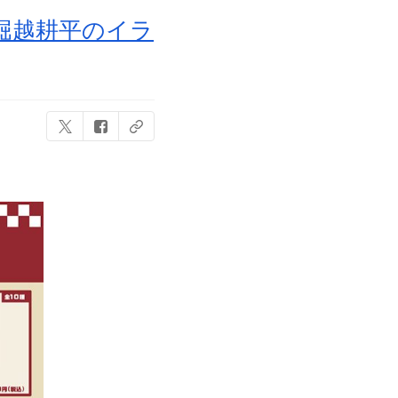
堀越耕平のイラ