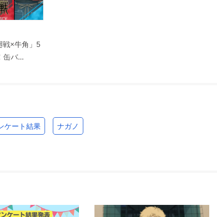
戦×牛角」5
バ...
ンケート結果
ナガノ