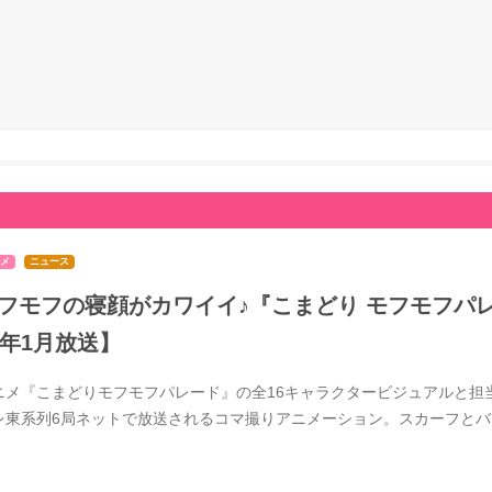
メ
ニュース
フモフの寝顔がカワイイ♪『こまどり モフモフパレ
7年1月放送】
ニメ『こまどりモフモフパレード』の全16キャラクタービジュアルと担当
レ東系列6局ネットで放送されるコマ撮りアニメーション。スカーフと