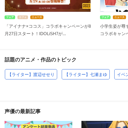
フェア
カフェ
ニュース
フェア
ニュース
「アイナナ×ココス」コラボキャンペーンが8
小学生姿が尊す
月27日スタート！IDOLiSH7が...
コラボキャンペ
話題のアニメ・作品のトピック
【ライター】渡辺せせり
【ライター】七瀬まゆ
イベ
声優の最新記事