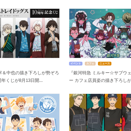
イベント
カフェ
ニュース
宰＆中也の描き下ろしが勢ぞろ
『銀河特急 ミルキー☆サブウェ
周年くじが8月13日開...
ー カフェ店員姿の描き下ろしが尊