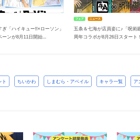
フェア
ニュース
ぎ「ハイキュー!!×ローソン」
五条＆七海が店員姿に♪「呪術廻
ーンが8月11日開始...
周年コラボが8月26日スタート！缶
ント
ちいかわ
しまむら・アベイル
キャラ一覧
ア