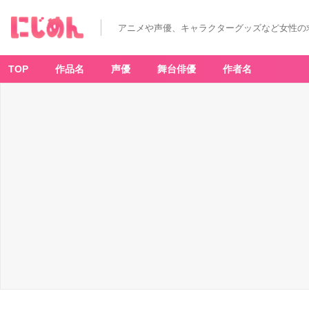
「美
男
高
アニメや声優、キャラクターグッズなど女性の
校
地
球
防
衛
TOP
作品名
声優
舞台俳優
作者名
部
ハ
イ
カ
ラ！
×
ロ
ー
ル
ア
イ
ス
ク
リ
ー
ム
フ
ァ
ク
ト
リ
ー」
グ
ッ
ズ
-
ア
ニ
メ
情
報
サ
イ
ト
に