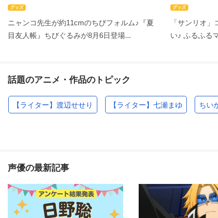
グッズ
グッズ
ニャンコ先生が約11cmのちびフォルム♪『夏
「サンリオ」
目友人帳』ちびぐるみが8月6日登場...
い♪ ふるふるマ
話題のアニメ・作品のトピック
【ライター】渡辺せせり
【ライター】七瀬まゆ
ちい
声優の最新記事