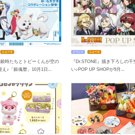
ニュース
イベント
ニュース
」銀時たちとトビーくんが空の
『Dr.STONE』描き下ろしの
♪「銀魂暦」10月1日...
い♪POP UP SHOPが9月...