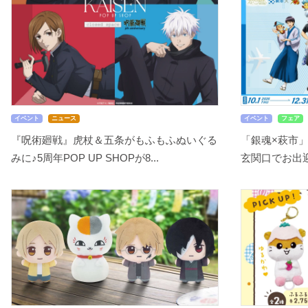
イベント
ニュース
イベント
フェア
『呪術廻戦』虎杖＆五条がもふもふぬいぐる
「銀魂×萩市
みに♪5周年POP UP SHOPが8...
玄関口でお出迎え