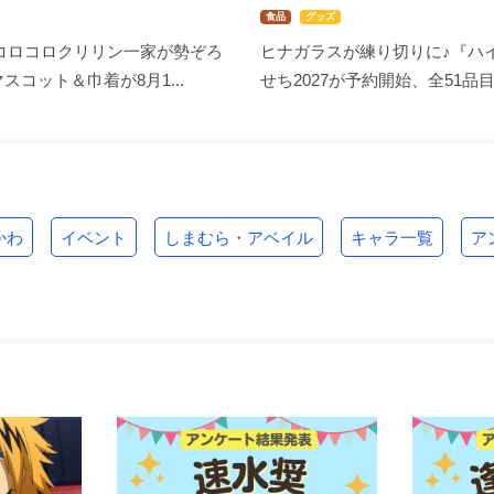
食品
グッズ
コロコロクリリン一家が勢ぞろ
ヒナガラスが練り切りに♪『ハイ
スコット＆巾着が8月1...
せち2027が予約開始、全51品目.
かわ
イベント
しまむら・アベイル
キャラ一覧
ア