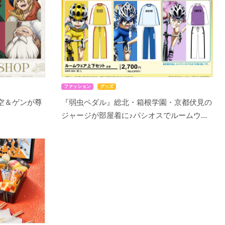
ファッション
グッズ
千空＆ゲンが尊
『弱虫ペダル』総北・箱根学園・京都伏見の
ジャージが部屋着に♪パシオスでルームウ...