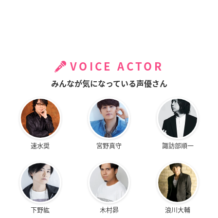
VOICE ACTOR
みんなが気になっている声優さん
速水奨
宮野真守
諏訪部順一
下野紘
木村昴
浪川大輔