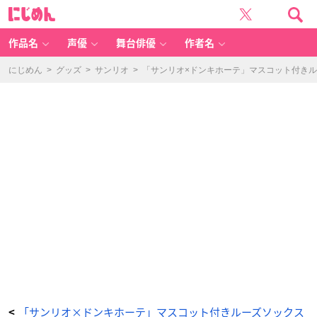
「サ
に
ン
じ
リ
め
オ
ん
×
ド
作品名
声優
舞台俳優
作者名
ン
キ
ホ
ー
にじめん
>
グッズ
>
サンリオ
>
「サンリオ×ドンキホーテ」マスコット付き
テ」
-
ア
ニ
メ
情
報
サ
イ
ト
に
じ
め
ん
「サンリオ×ドンキホーテ」マスコット付きルーズソックス
<