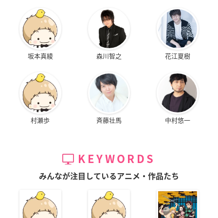
坂本真綾
森川智之
花江夏樹
村瀬歩
斉藤壮馬
中村悠一
KEYWORDS
みんなが注目しているアニメ・作品たち