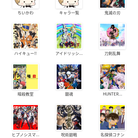
ちいかわ
キャラ一覧
鬼滅の刃
ハイキュー!!
アイドリッシ...
刀剣乱舞
暗殺教室
銀魂
HUNTER...
ヒプノシスマ...
呪術廻戦
名探偵コナン