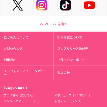
ページの先頭へ
にじめんについて
記事掲載について
お問い合わせ
プレスリリース送付先
利用規約
プライバシーポリシー
インフォマティブデータポリシ
運営会社
ー
kusuguru
media
アニメ情報［にじめん］
科学ニュース［ナゾロジー］
メンタルケア［ココロジー］
心理テスト［シンリ］