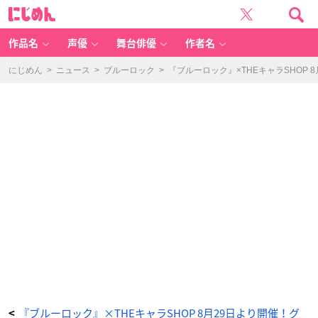
T
に
V
じ
ア
め
ニ
ん
メ
『ブ
作品名
声優
舞台俳優
作者名
ル
ー
ロ
ッ
にじめん
>
ニュース
>
ブルーロック
>
『ブルーロック』×THEキャラSHOP
ク』
×
T
H
E
キ
ャ
ラ
S
H
O
P
お
買
い
上
げ
抽
選
会
-
ア
ニ
メ
情
報
サ
イ
ト
に
じ
め
ん
『ブルーロック』×THEキャラSHOP 8月29日より開催！グ
<