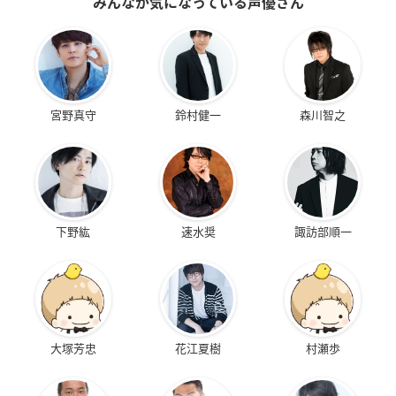
みんなが気になっている声優さん
宮野真守
鈴村健一
森川智之
下野紘
速水奨
諏訪部順一
大塚芳忠
花江夏樹
村瀬歩