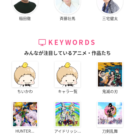
稲田徹
斉藤壮馬
三宅健太
KEYWORDS
みんなが注目しているアニメ・作品たち
ちいかわ
キャラ一覧
鬼滅の刃
HUNTER...
アイドリッシ...
刀剣乱舞