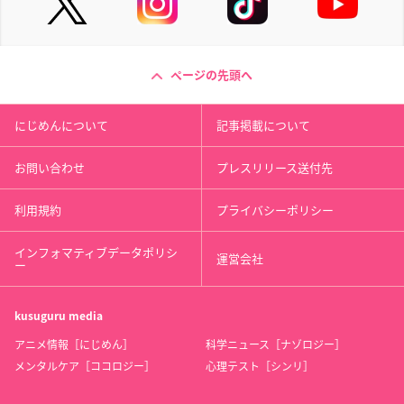
ページの先頭へ
にじめんについて
記事掲載について
お問い合わせ
プレスリリース送付先
利用規約
プライバシーポリシー
インフォマティブデータポリシ
運営会社
ー
kusuguru
media
アニメ情報［にじめん］
科学ニュース［ナゾロジー］
メンタルケア［ココロジー］
心理テスト［シンリ］