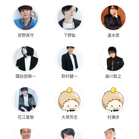
宮野真守
下野紘
速水奨
諏訪部順一
鈴村健一
森川智之
花江夏樹
大塚芳忠
村瀬歩