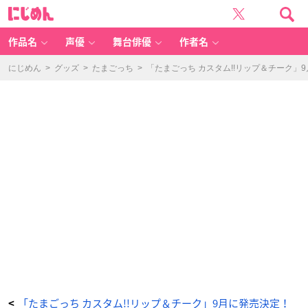
「た
に
ま
じ
ご
め
っ
ん
ち
カ
作品名
声優
舞台俳優
作者名
ス
タ
ム!!
リ
にじめん
>
グッズ
>
たまごっち
>
「たまごっち カスタム!!リップ＆チーク
ッ
プ
＆
チ
ー
ク」
初
代
た
ま
ご
っ
ち
透
明
ピ
ン
ク
-
ア
ニ
メ
情
報
サ
イ
ト
に
じ
め
ん
「たまごっち カスタム!!リップ＆チーク」9月に発売決定！
<