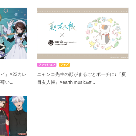
ファッション
グッズ
イ』×22カレ
ニャンコ先生の顔がまるごとポーチに♪『夏
い...
目友人帳』×earth music&#...