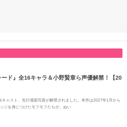
ード』全16キャラ＆小野賢章ら声優解禁！【20
キャスト、先行場面写真が解禁されました。本作は2027年1月から
バッジを身につけたモフモフたちが、ぬい