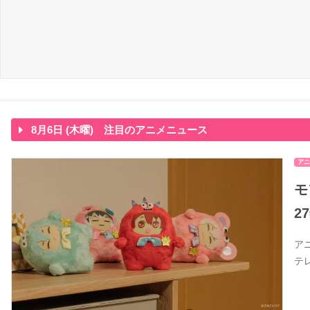
8月6日 (木曜) 注目のアニメニュース
アニ
モ
2
ア
テ