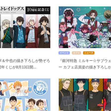
イベント
カフェ
ニュース
宰＆中也の描き下ろしが勢ぞろ
『銀河特急 ミルキー☆サブウェ
周年くじが8月13日開...
ー カフェ店員姿の描き下ろしが尊