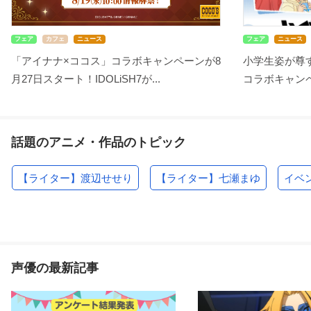
フェア
カフェ
ニュース
フェア
ニュース
「アイナナ×ココス」コラボキャンペーンが8
小学生姿が尊す
月27日スタート！IDOLiSH7が...
コラボキャンペ
話題のアニメ・作品のトピック
【ライター】渡辺せせり
【ライター】七瀬まゆ
イベ
声優の最新記事