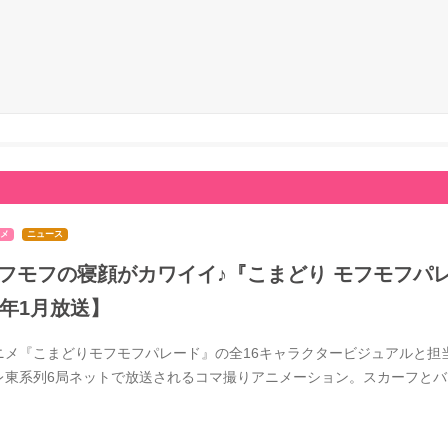
メ
ニュース
フモフの寝顔がカワイイ♪『こまどり モフモフパレ
7年1月放送】
ニメ『こまどりモフモフパレード』の全16キャラクタービジュアルと担当
レ東系列6局ネットで放送されるコマ撮りアニメーション。スカーフと