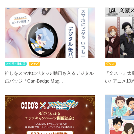
オタ活・推し活
グッズ
グッズ
推しをスマホにペタッ♪ 動画も入るデジタル
『文スト』太
缶バッジ「Can-Badge Mag...
い♪ アニメ10