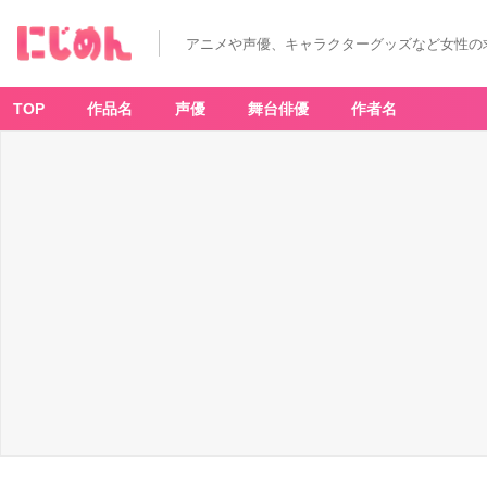
「サ
ン
エ
アニメや声優、キャラクターグッズなど女性の
ッ
ク
ス
キ
ャ
TOP
作品名
声優
舞台俳優
作者名
ラ
ク
タ
ー」
新
作
グ
ッ
ズ
ス
マ
ー
ト
フ
ォ
ン
ス
ト
ラ
ッ
プ
-
ア
ニ
メ
情
報
サ
イ
ト
に
じ
め
ん