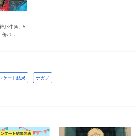
戦×牛角」5
バ...
ンケート結果
ナガノ