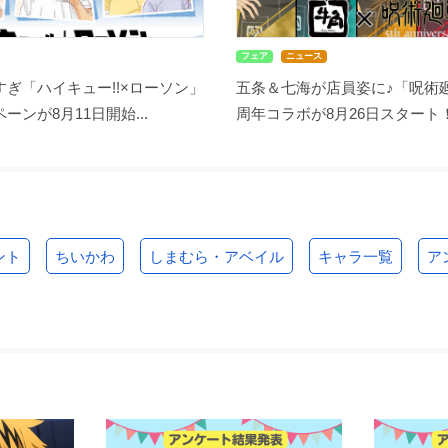
フェア
ニュース
ぎ「ハイキュー!!×ローソン」
五条＆七海が店員姿に♪「呪術廻
ーンが8月11日開始...
周年コラボが8月26日スタート！缶
ント
ちいかわ
しまむら・アベイル
キャラ一覧
ア