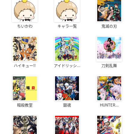
ちいかわ
キャラ一覧
鬼滅の刃
ハイキュー!!
アイドリッシ...
刀剣乱舞
暗殺教室
銀魂
HUNTER...