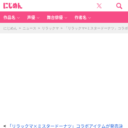
「リ
に
ラ
じ
ッ
め
ク
ん
マ
×
作品名
声優
舞台俳優
作者名
ミ
ス
タ
ー
にじめん
>
ニュース
>
リラックマ
>
「リラックマ×ミスタードーナツ」コラ
ド
ー
ナ
ツ」
-
ア
ニ
メ
情
報
サ
イ
ト
に
じ
め
ん
「リラックマ×ミスタードーナツ」コラボアイテムが発売決
<