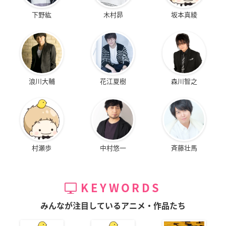
下野紘
木村昴
坂本真綾
浪川大輔
花江夏樹
森川智之
村瀬歩
中村悠一
斉藤壮馬
KEYWORDS
みんなが注目しているアニメ・作品たち