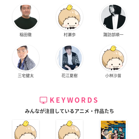
稲田徹
村瀬歩
諏訪部順一
三宅健太
花江夏樹
小林沙苗
KEYWORDS
みんなが注目しているアニメ・作品たち