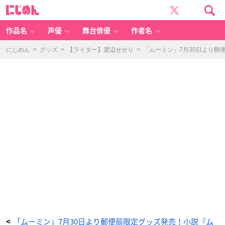
「ム
に
ー
じ
ミ
め
ン」
ん
郵
便
作品名
声優
舞台俳優
作者名
局
限
定
グ
にじめん
>
グッズ
>
【ライター】渡辺せせり
>
「ムーミン」7月30日より
ッ
ズ
ス
テ
ー
シ
ョ
ナ
リ
ー
ポ
ー
チ
-
ア
ニ
メ
情
報
サ
イ
ト
に
じ
め
ん
「ムーミン」7月30日より郵便局限定グッズ発売！小説『ム
<