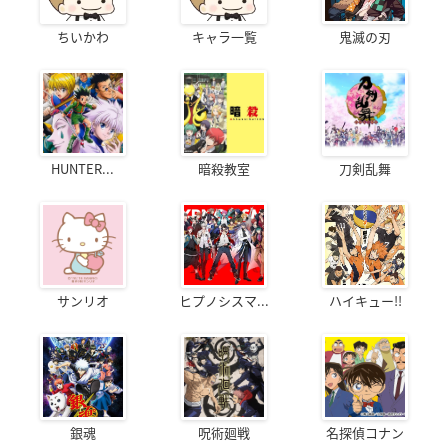
ちいかわ
キャラ一覧
鬼滅の刃
HUNTER...
暗殺教室
刀剣乱舞
サンリオ
ヒプノシスマ...
ハイキュー!!
銀魂
呪術廻戦
名探偵コナン