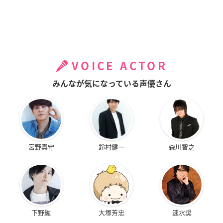
VOICE ACTOR
みんなが気になっている声優さん
宮野真守
鈴村健一
森川智之
下野紘
大塚芳忠
速水奨