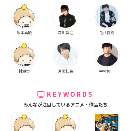
坂本真綾
森川智之
花江夏樹
村瀬歩
斉藤壮馬
中村悠一
KEYWORDS
みんなが注目しているアニメ・作品たち