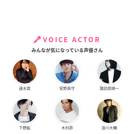
VOICE ACTOR
みんなが気になっている声優さん
速水奨
宮野真守
諏訪部順一
下野紘
木村昴
浪川大輔