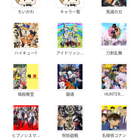
ちいかわ
キャラ一覧
鬼滅の刃
ハイキュー!!
アイドリッシ...
刀剣乱舞
暗殺教室
銀魂
HUNTER...
ヒプノシスマ...
呪術廻戦
名探偵コナン