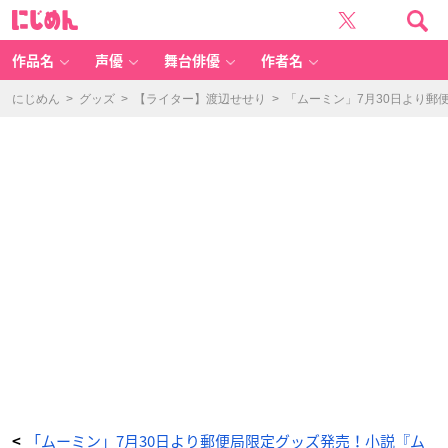
「ム
に
ー
じ
ミ
め
ン」
ん
郵
便
作品名
声優
舞台俳優
作者名
局
限
定
グ
にじめん
>
グッズ
>
【ライター】渡辺せせり
>
「ムーミン」7月30日より
ッ
ズ
ケ
ー
ス
付
き
レ
タ
ー
セ
ッ
ト
-
ア
ニ
メ
情
報
サ
イ
ト
に
じ
め
ん
「ムーミン」7月30日より郵便局限定グッズ発売！小説『ム
<