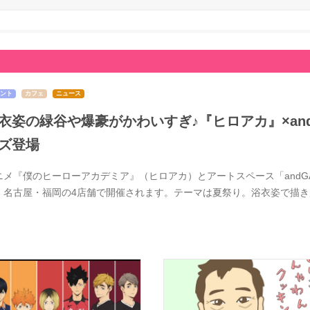
ント
カフェ
ニュース
衣姿の緑谷や爆豪がかわいすぎ♪『ヒロアカ』×and 
ズ登場
ニメ『僕のヒーローアカデミア』（ヒロアカ）とアートスペース「andGAL
・名古屋・福岡の4店舗で開催されます。テーマは夏祭り。浴衣姿で描