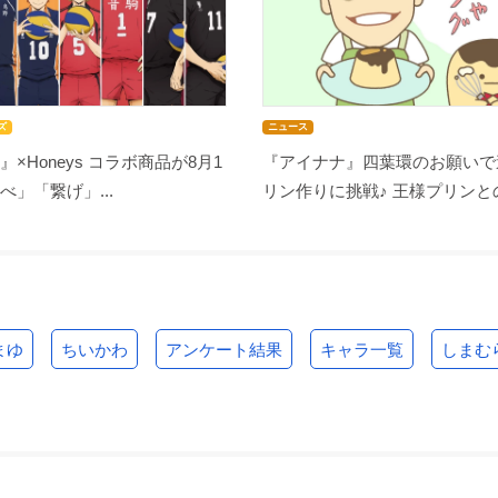
ズ
ニュース
』×Honeys コラボ商品が8月1
『アイナナ』四葉環のお願いで
べ」「繋げ」...
リン作りに挑戦♪ 王様プリンとの
まゆ
ちいかわ
アンケート結果
キャラ一覧
しまむ