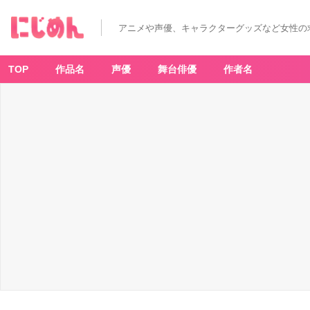
「オ
ト
メ
アニメや声優、キャラクターグッズなど女性の
イ
ト
"w
it
h
TOP
作品名
声優
舞台俳優
作者名
s
w
e
et
s"
B's
-L
O
G
オ
ン
ラ
イ
ン
く
じ」
A
賞：
選
べ
る！
ア
ク
リ
ル
ブ
ロ
ッ
ク
-
ア
ニ
メ
情
報