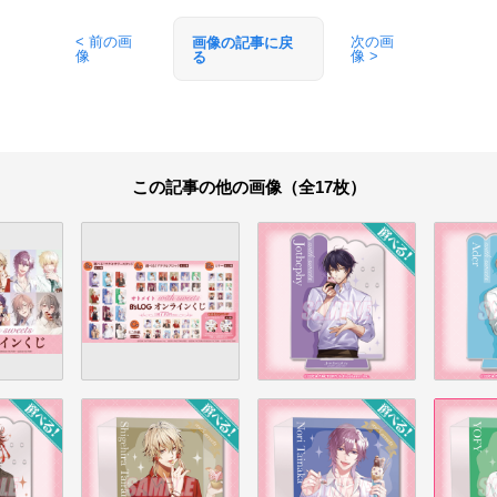
< 前の画
次の画
画像の記事に戻
像
像 >
る
この記事の他の画像（全17枚）