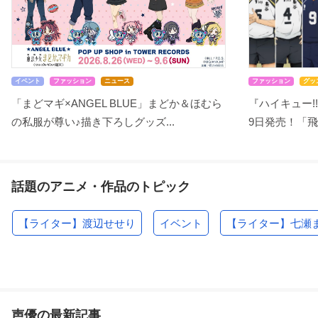
イベント
ファッション
ニュース
ファッション
グッ
「まどマギ×ANGEL BLUE」まどか＆ほむら
『ハイキュー!!
の私服が尊い♪描き下ろしグッズ...
9日発売！「飛
話題のアニメ・作品のトピック
【ライター】渡辺せせり
イベント
【ライター】七瀬
声優の最新記事