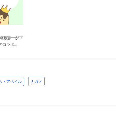
遠藤憲一がプ
コラボ...
ら・アベイル
ナガノ