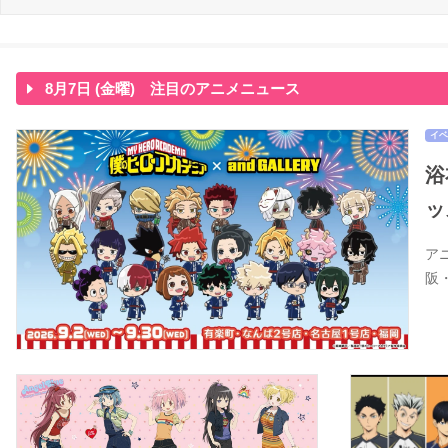
8月7日 (金曜) 注目のアニメニュース
イベ
浴
ッ
ア
阪