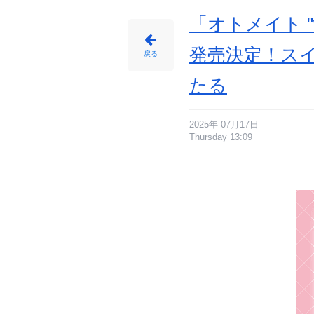
サ
イ
ト
「オトメイト "w
に
じ
め
ん
発売決定！ス
戻る
たる
2025年 07月17日
Thursday 13:09