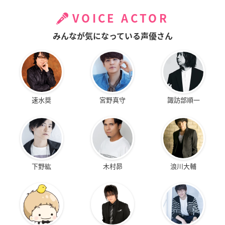
VOICE ACTOR
みんなが気になっている声優さん
速水奨
宮野真守
諏訪部順一
下野紘
木村昴
浪川大輔