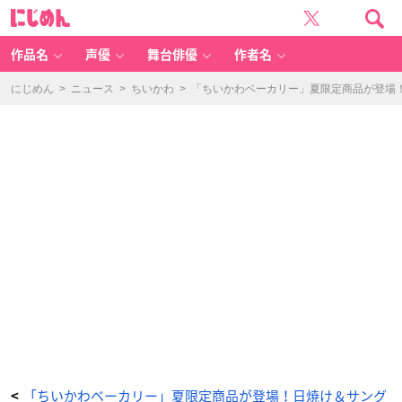
「ち
に
い
じ
か
め
わ
ん
ベ
ー
作品名
声優
舞台俳優
作者名
カ
リ
ー」
ア
にじめん
>
ニュース
>
ちいかわ
>
「ちいかわベーカリー」夏限定商品が登場
イ
ス
コ
ー
ヒ
ー
-
ア
ニ
メ
情
報
サ
イ
ト
に
じ
め
ん
「ちいかわベーカリー」夏限定商品が登場！日焼け＆サング
<