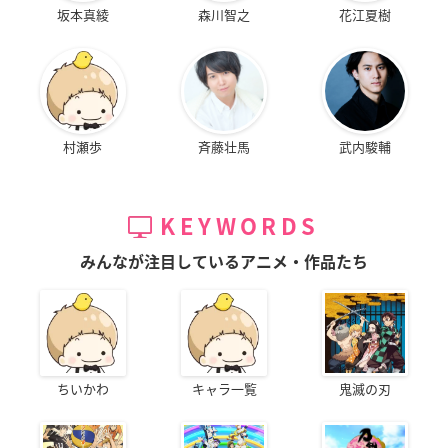
坂本真綾
森川智之
花江夏樹
村瀬歩
斉藤壮馬
武内駿輔
KEYWORDS
みんなが注目しているアニメ・作品たち
ちいかわ
キャラ一覧
鬼滅の刃