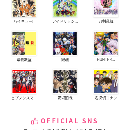
ハイキュー!!
アイドリッシ...
刀剣乱舞
暗殺教室
銀魂
HUNTER...
ヒプノシスマ...
呪術廻戦
名探偵コナン
OFFICIAL SNS