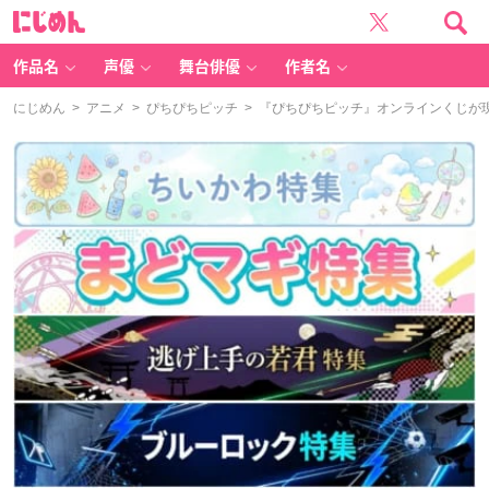
に
じ
め
ん
作品名
声優
舞台俳優
作者名
にじめん
>
アニメ
>
ぴちぴちピッチ
> 『ぴちぴちピッチ』オンラインくじが