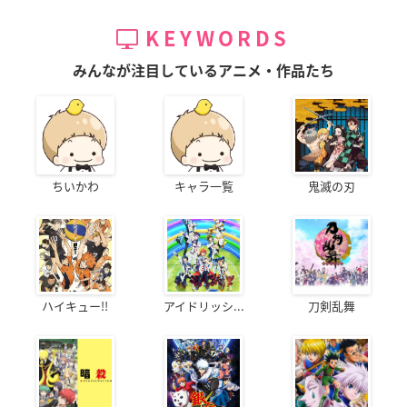
KEYWORDS
みんなが注目しているアニメ・作品たち
ちいかわ
キャラ一覧
鬼滅の刃
ハイキュー!!
アイドリッシ...
刀剣乱舞