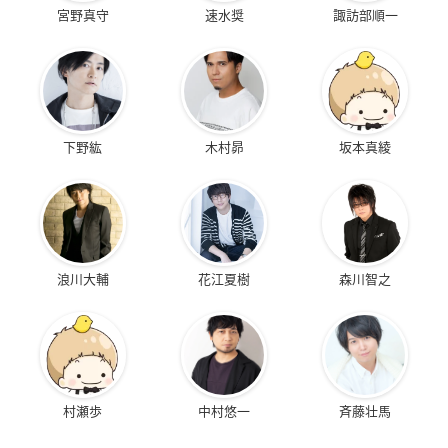
宮野真守
速水奨
諏訪部順一
下野紘
木村昴
坂本真綾
浪川大輔
花江夏樹
森川智之
村瀬歩
中村悠一
斉藤壮馬