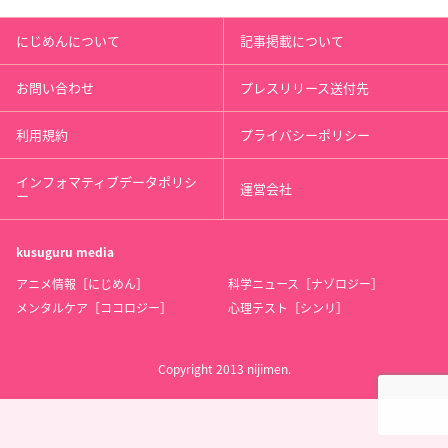
にじめんについて
記事掲載について
お問い合わせ
プレスリリース送付先
利用規約
プライバシーポリシー
インフォマティブデータポリシ
運営会社
ー
kusuguru
media
アニメ情報［にじめん］
科学ニュース［ナゾロジー］
メンタルケア［ココロジー］
心理テスト［シンリ］
Copyright 2013 nijimen.