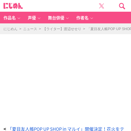
「夏
に
目
じ
友
め
人
ん
帳
P
作品名
声優
舞台俳優
作者名
O
P
U
P
にじめん
>
ニュース
>
【ライター】渡辺せせり
>
「夏目友人帳POP UP S
S
H
O
P」
-
ア
ニ
メ
情
報
サ
イ
ト
に
じ
め
ん
「夏目友人帳POP UP SHOP in マルイ」開催決定！花火をテ
<