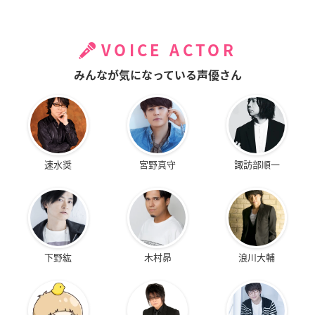
VOICE ACTOR
みんなが気になっている声優さん
速水奨
宮野真守
諏訪部順一
下野紘
木村昴
浪川大輔