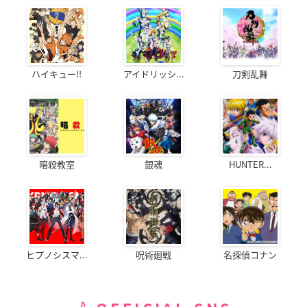
ハイキュー!!
アイドリッシ...
刀剣乱舞
暗殺教室
銀魂
HUNTER...
ヒプノシスマ...
呪術廻戦
名探偵コナン