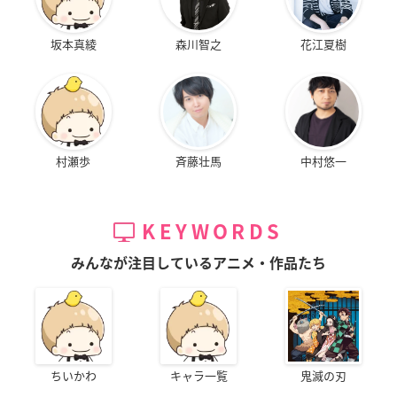
坂本真綾
森川智之
花江夏樹
村瀬歩
斉藤壮馬
中村悠一
KEYWORDS
みんなが注目しているアニメ・作品たち
ちいかわ
キャラ一覧
鬼滅の刃