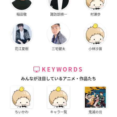
稲田徹
諏訪部順一
村瀬歩
花江夏樹
三宅健太
小林沙苗
KEYWORDS
みんなが注目しているアニメ・作品たち
ちいかわ
キャラ一覧
鬼滅の刃