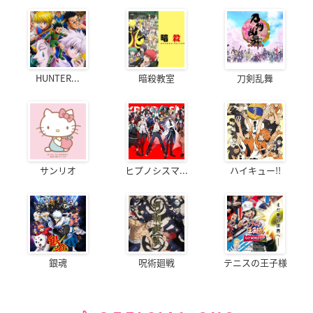
HUNTER...
暗殺教室
刀剣乱舞
サンリオ
ヒプノシスマ...
ハイキュー!!
銀魂
呪術廻戦
テニスの王子様