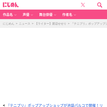
「新
に
テ
じ
ニ
め
ス
ん
の
王
作品名
声優
舞台俳優
作者名
子
様
P
O
にじめん
>
ニュース
>
【ライター】渡辺せせり
>
『テニプリ』ポップアップ
P
U
P
S
H
O
P」
ワ
イ
ヤ
ー
キ
ー
ホ
ル
ダ
ー
手
料
理
v
e
r.
-
ア
ニ
メ
情
報
サ
イ
ト
に
じ
『テニプリ』ポップアップショップが池袋パルコで開催！リ
<
め