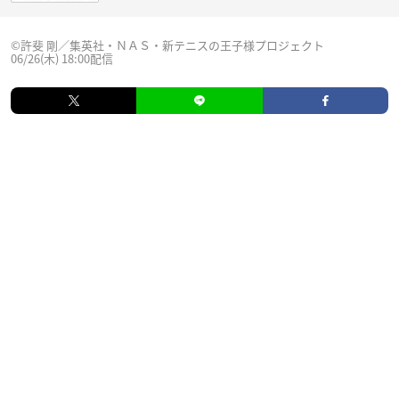
©許斐 剛／集英社・ＮＡＳ・新テニスの王子様プロジェクト
06/26(木) 18:00配信