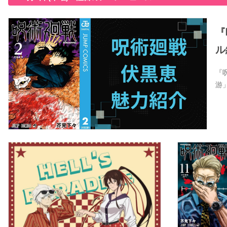
『
ル
『
游