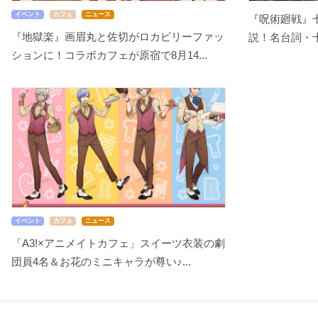
イベント
カフェ
ニュース
『呪術廻戦』
『地獄楽』画眉丸と佐切がロカビリーファッ
説！名台詞・十
ションに！コラボカフェが原宿で8月14...
イベント
カフェ
ニュース
「A3!×アニメイトカフェ」スイーツ衣装の劇
団員4名＆お花のミニキャラが尊い♪...