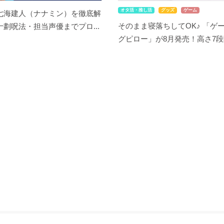
オタ活・推し活
グッズ
ゲーム
七海建人（ナナミン）を徹底解
そのまま寝落ちしてOK♪ 「ゲ
劃呪法・担当声優までプロ...
グピロー」が8月発売！高さ7段階