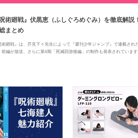
呪術廻戦』伏黒恵（ふしぐろめぐみ）を徹底解説
総まとめ
呪術廻戦』は、芥見下々先生によって『週刊少年ジャンプ』で連載された大
」前編が放送、さらに第4期「死滅回游後編」の制作も発表されています