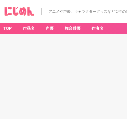
「金
色
の
アニメや声優、キャラクターグッズなど女性の
ガ
ッ
シ
ュ!!
×
TOP
作品名
声優
舞台俳優
作者名
郵
便
局
の
ネ
ッ
ト
シ
ョ
ッ
プ」
フ
レ
ー
ム
切
手
セ
ッ
ト
-
ア
ニ
メ
情
報
サ
イ
ト
に
じ
め
ん