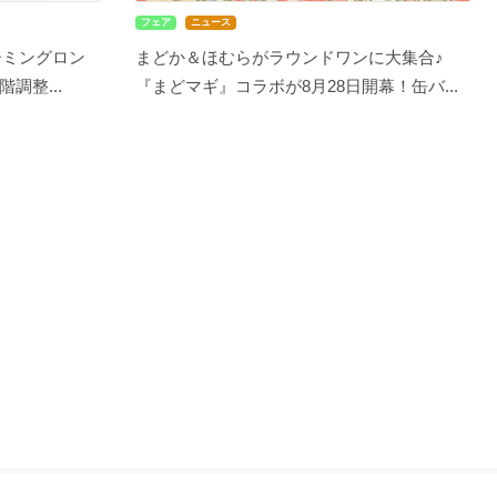
フェア
ニュース
ーミングロン
まどか＆ほむらがラウンドワンに大集合♪
調整...
『まどマギ』コラボが8月28日開幕！缶バ...