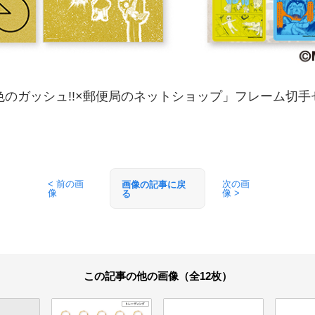
色のガッシュ!!×郵便局のネットショップ」フレーム切手
< 前の画
次の画
画像の記事に戻
像
像 >
る
この記事の他の画像（全12枚）