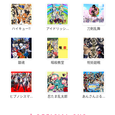
ハイキュー!!
アイドリッシ...
刀剣乱舞
銀魂
暗殺教室
呪術廻戦
ヒプノシスマ...
忍たま乱太郎
あんさんぶる...