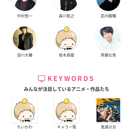
中村悠一
森川智之
武内駿輔
浪川大輔
坂本真綾
斉藤壮馬
KEYWORDS
みんなが注目しているアニメ・作品たち
ちいかわ
キャラ一覧
鬼滅の刃