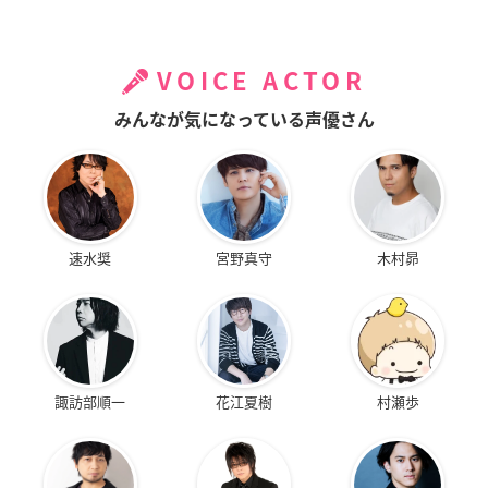
VOICE ACTOR
みんなが気になっている声優さん
速水奨
宮野真守
木村昴
諏訪部順一
花江夏樹
村瀬歩