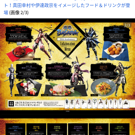
ト！真田幸村や伊達政宗をイメージしたフード＆ドリンクが登
場
(画像 2/3)
2/3