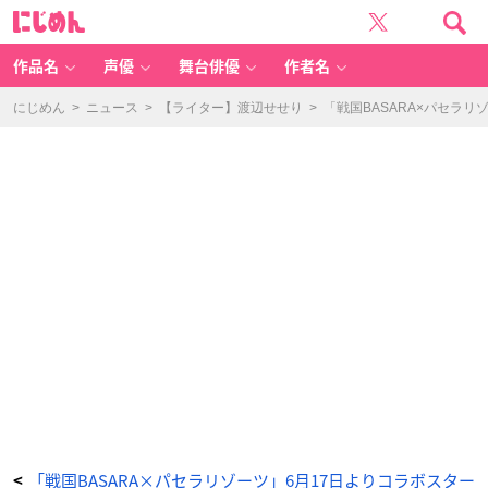
「戦
に
国
じ
B
め
A
ん
S
A
作品名
声優
舞台俳優
作者名
R
A
×
パ
にじめん
>
ニュース
>
【ライター】渡辺せせり
>
「戦国BASARA×パセラ
セ
ラ
リ
ゾ
ー
ツ」
コ
ラ
ボ
メ
ニ
ュ
ー
-
ア
ニ
メ
情
報
サ
イ
ト
に
じ
め
ん
「戦国BASARA×パセラリゾーツ」6月17日よりコラボスター
<