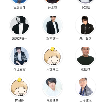
宮野真守
速水奨
下野紘
諏訪部順一
鈴村健一
森川智之
花江夏樹
大塚芳忠
稲田徹
村瀬歩
斉藤壮馬
三宅健太