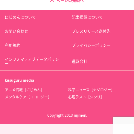
ページの先頭へ
にじめんについて
記事掲載について
お問い合わせ
プレスリリース送付先
利用規約
プライバシーポリシー
インフォマティブデータポリシ
運営会社
ー
kusuguru
media
アニメ情報［にじめん］
科学ニュース［ナゾロジー］
メンタルケア［ココロジー］
心理テスト［シンリ］
Copyright 2013 nijimen.