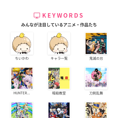
KEYWORDS
みんなが注目しているアニメ・作品たち
ちいかわ
キャラ一覧
鬼滅の刃
HUNTER...
暗殺教室
刀剣乱舞