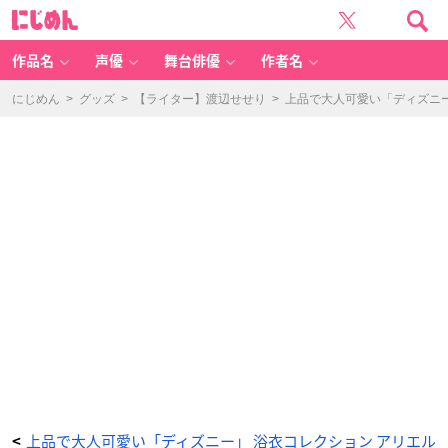
「D
に
is
じ
n
め
e
ん
y
Y
作品名
声優
舞台俳優
作者名
U
K
A
T
にじめん
>
グッズ
>
【ライター】渡辺せせり
>
上品で大人可愛い「ディズニ
A
C
ol
le
ct
io
n」
ア
リ
エ
ル
浴
衣・
結
び
帯
セ
ッ
ト
-
ア
ニ
メ
情
報
サ
イ
ト
に
じ
め
ん
上品で大人可愛い「ディズニー」 浴衣コレクション アリエル
<