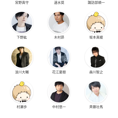
宮野真守
速水奨
諏訪部順一
下野紘
木村昴
坂本真綾
浪川大輔
花江夏樹
森川智之
村瀬歩
中村悠一
斉藤壮馬