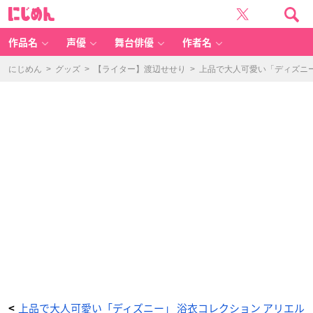
「D
に
is
じ
n
め
e
ん
y
Y
作品名
声優
舞台俳優
作者名
U
K
A
T
にじめん
>
グッズ
>
【ライター】渡辺せせり
>
上品で大人可愛い「ディズニ
A
C
ol
le
ct
io
n」
ア
リ
エ
ル
-
ア
ニ
メ
情
報
サ
イ
ト
に
じ
め
ん
上品で大人可愛い「ディズニー」 浴衣コレクション アリエル
<