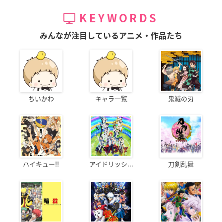
KEYWORDS
みんなが注目しているアニメ・作品たち
ちいかわ
キャラ一覧
鬼滅の刃
ハイキュー!!
アイドリッシ...
刀剣乱舞