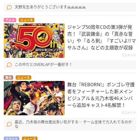
天野先生ありがとうございます🙏🙏🙏🙏🙏
アニメ
ニュース
ジャンプ50周年CDの第3弾が発
売！『武装錬金』の「真赤な誓
い」や『るろ剣』『すごいよ!!マ
サルさん』などの主題歌が収録
3コメント
この中だとOVERLAPが一番好き！
舞台
ニュース
舞台『REBORN!』ボンゴレ守護
者をフィーチャーした新メイン
ビジュアル＆元乃木坂46メンバ
ーら追加キャスト4名解禁！
9コメント
最近、乃木坂の舞台進出多い気がする… チーム全体で力入れてるのか
な
イベント
ニュース