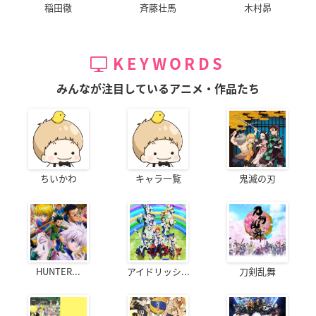
稲田徹
斉藤壮馬
木村昴
KEYWORDS
みんなが注目しているアニメ・作品たち
ちいかわ
キャラ一覧
鬼滅の刃
HUNTER...
アイドリッシ...
刀剣乱舞