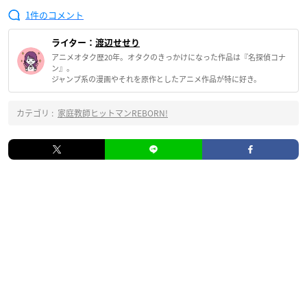
1
ライター：
渡辺せせり
アニメオタク歴20年。オタクのきっかけになった作品は『名探偵コナ
ン』。
ジャンプ系の漫画やそれを原作としたアニメ作品が特に好き。
カテゴリ :
家庭教師ヒットマンREBORN!