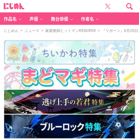
に
じ
め
ん
作品名
声優
舞台俳優
作者名
にじめん
>
ニュース
>
家庭教師ヒットマンREBORN!
> 『リボーン』6月2