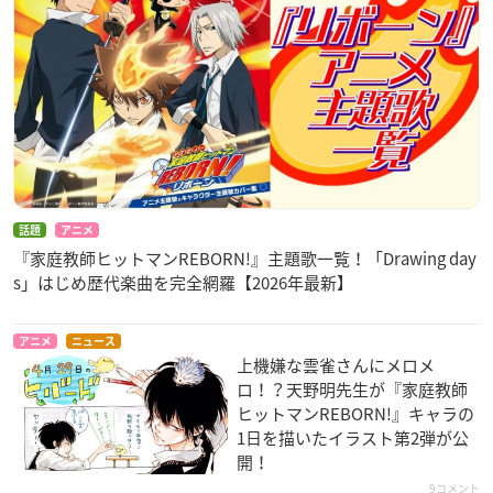
話題
アニメ
『家庭教師ヒットマンREBORN!』主題歌一覧！「Drawing day
s」はじめ歴代楽曲を完全網羅【2026年最新】
アニメ
ニュース
上機嫌な雲雀さんにメロメ
ロ！？天野明先生​が『家庭教師
ヒットマンREBORN!』キャラの
1日を描いたイラスト第2弾が公
開！
9コメント