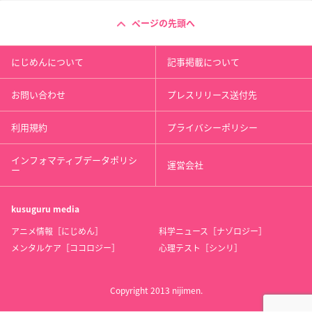
ページの先頭へ
にじめんについて
記事掲載について
お問い合わせ
プレスリリース送付先
利用規約
プライバシーポリシー
インフォマティブデータポリシ
運営会社
ー
kusuguru
media
アニメ情報［にじめん］
科学ニュース［ナゾロジー］
メンタルケア［ココロジー］
心理テスト［シンリ］
Copyright 2013 nijimen.