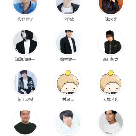
宮野真守
下野紘
速水奨
諏訪部順一
鈴村健一
森川智之
花江夏樹
村瀬歩
大塚芳忠