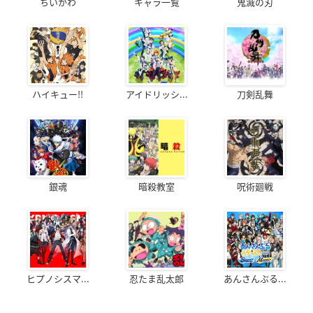
ちいかわ
キャラ一覧
鬼滅の刃
ハイキュー!!
アイドリッシ...
刀剣乱舞
銀魂
暗殺教室
呪術廻戦
ヒプノシスマ...
忍たま乱太郎
あんさんぶる...