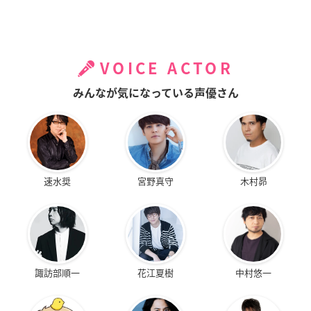
VOICE ACTOR
みんなが気になっている声優さん
速水奨
宮野真守
木村昴
諏訪部順一
花江夏樹
中村悠一