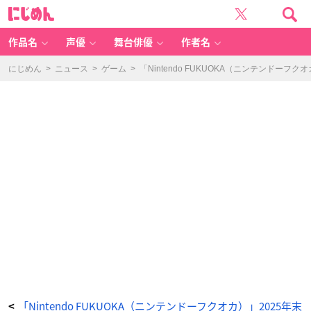
「N
に
in
じ
te
め
n
ん
d
o
作品名
声優
舞台俳優
作者名
F
U
K
U
にじめん
>
ニュース
>
ゲーム
>
「Nintendo FUKUOKA（ニンテンド
O
K
A
（ニ
ン
テ
ン
ド
ー
フ
ク
オ
カ）」
-
ア
ニ
メ
情
報
サ
イ
ト
に
じ
め
ん
「Nintendo FUKUOKA（ニンテンドーフクオカ）」2025年末
<