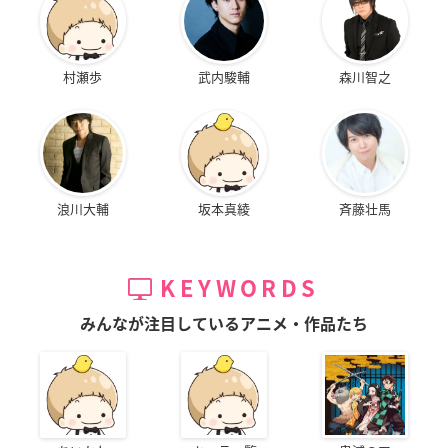
村瀬歩
武内駿輔
森川智之
浪川大輔
坂本真綾
斉藤壮馬
KEYWORDS
みんなが注目しているアニメ・作品たち