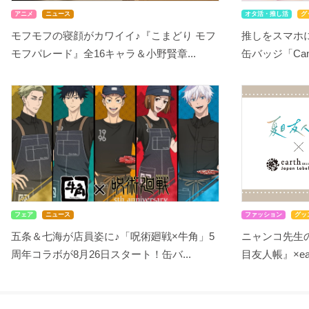
アニメ
ニュース
オタ活・推し活
グ
モフモフの寝顔がカワイイ♪『こまどり モフ
推しをスマホ
モフパレード』全16キャラ＆小野賢章...
缶バッジ「Can-B
フェア
ニュース
ファッション
グッ
五条＆七海が店員姿に♪「呪術廻戦×牛角」5
ニャンコ先生
周年コラボが8月26日スタート！缶バ...
目友人帳』×earth