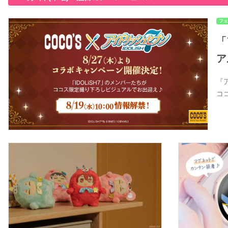
フェ
「
ア
『
コ