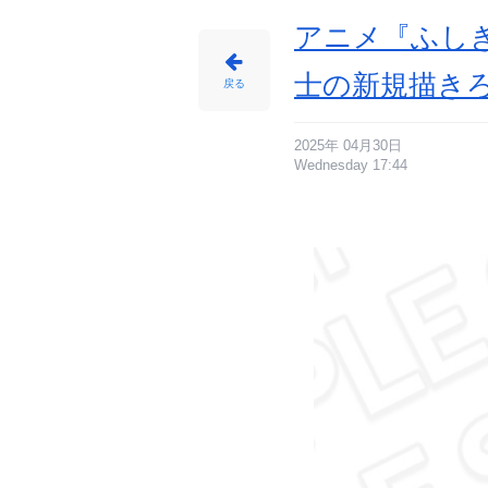
ア
ニ
メ
アニメ『ふし
情
報
サ
イ
士の新規描き
ト
戻る
に
じ
め
ん
2025年 04月30日
Wednesday 17:44