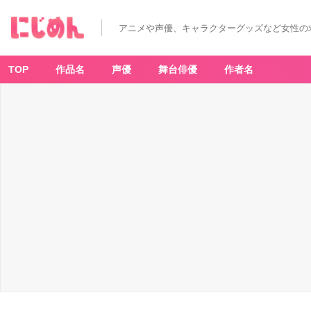
テ
レ
ビ
アニメや声優、キャラクターグッズなど女性の
ア
ニ
メ
ー
シ
TOP
作品名
声優
舞台俳優
作者名
ョ
ン
『ふ
し
ぎ
遊
戯』
×
T
H
E
キ
ャ
ラ
S
H
O
P
マ
ウ
ス
パ
ッ
ド
C
el
e
br
at
io
n
v
e
r.
-