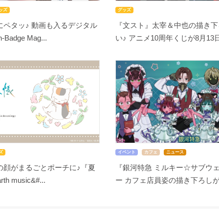
ッズ
グッズ
にペタッ♪ 動画も入るデジタル
『文スト』太宰＆中也の描き下
adge Mag...
い♪ アニメ10周年くじが8月13日開
ズ
イベント
カフェ
ニュース
の顔がまるごとポーチに♪『夏
『銀河特急 ミルキー☆サブウェ
 music&#...
ー カフェ店員姿の描き下ろしが尊