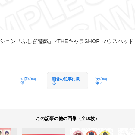
ン『ふしぎ遊戯』×THEキャラSHOP マウスパッド Celebr
< 前の画
次の画
画像の記事に戻
像
像 >
る
この記事の他の画像（全10枚）