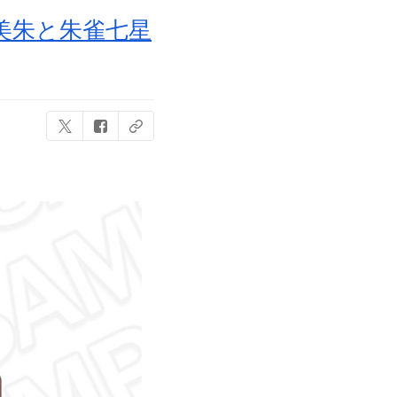
美朱と朱雀七星