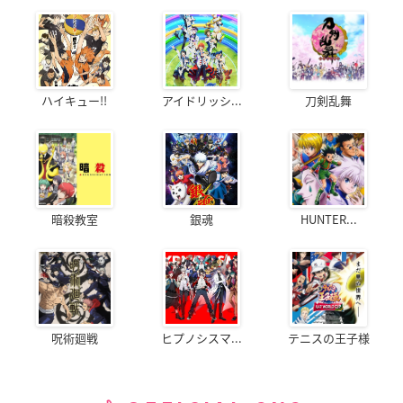
ハイキュー!!
アイドリッシ...
刀剣乱舞
暗殺教室
銀魂
HUNTER...
呪術廻戦
ヒプノシスマ...
テニスの王子様