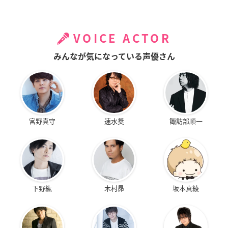
VOICE ACTOR
みんなが気になっている声優さん
宮野真守
速水奨
諏訪部順一
下野紘
木村昴
坂本真綾