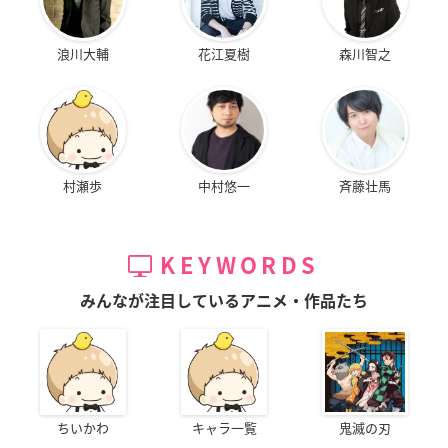
浪川大輔
花江夏樹
森川智之
村瀬歩
中村悠一
斉藤壮馬
KEYWORDS
みんなが注目しているアニメ・作品たち
ちいかわ
キャラ一覧
鬼滅の刃