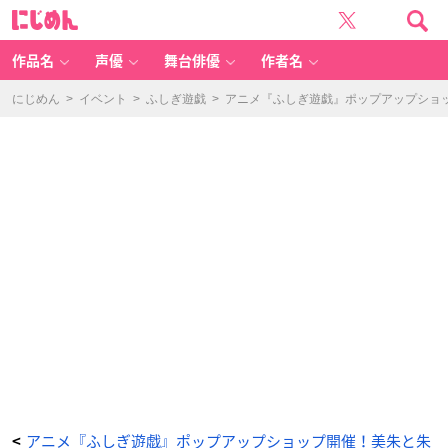
テ
に
レ
じ
ビ
め
ア
ん
ニ
メ
作品名
声優
舞台俳優
作者名
ー
シ
ョ
ン
にじめん
>
イベント
>
ふしぎ遊戯
>
アニメ『ふしぎ遊戯』ポップアップショ
『ふ
し
ぎ
遊
戯』
×
T
H
E
キ
ャ
ラ
S
H
O
P
極
厚
ア
ク
リ
ル
ブ
ロ
ッ
ク
C
el
e
br
at
io
n
v
アニメ『ふしぎ遊戯』ポップアップショップ開催！美朱と朱
<
e