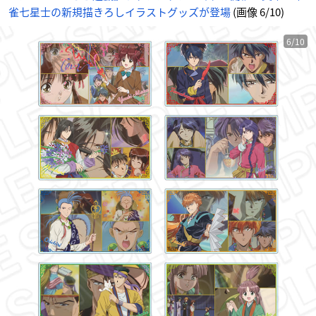
r.
雀七星士の新規描きろしイラストグッズが登場
(画像 6/10)
-
ア
ニ
メ
情
6/10
報
サ
イ
ト
に
じ
め
ん