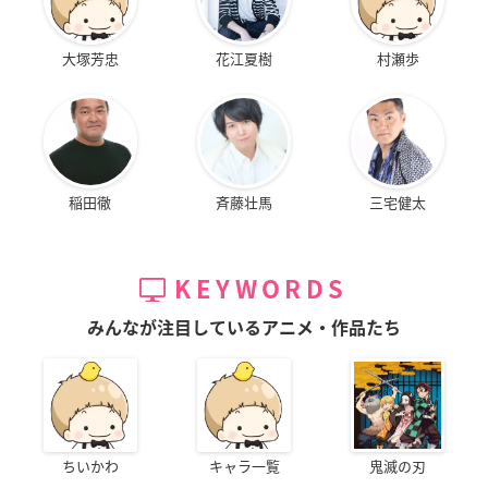
大塚芳忠
花江夏樹
村瀬歩
稲田徹
斉藤壮馬
三宅健太
KEYWORDS
みんなが注目しているアニメ・作品たち
ちいかわ
キャラ一覧
鬼滅の刃