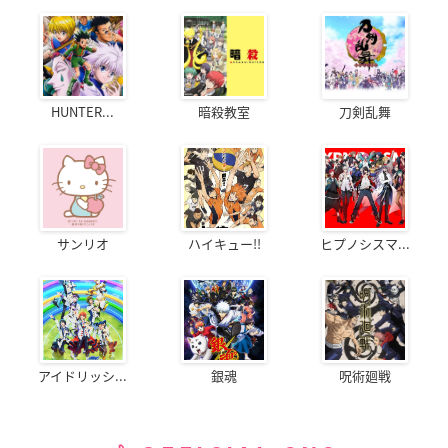
HUNTER...
暗殺教室
刀剣乱舞
サンリオ
ハイキュー!!
ヒプノシスマ...
アイドリッシ...
銀魂
呪術廻戦