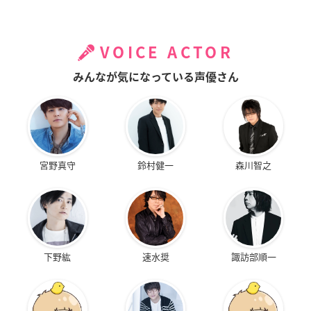
VOICE ACTOR
みんなが気になっている声優さん
宮野真守
鈴村健一
森川智之
下野紘
速水奨
諏訪部順一