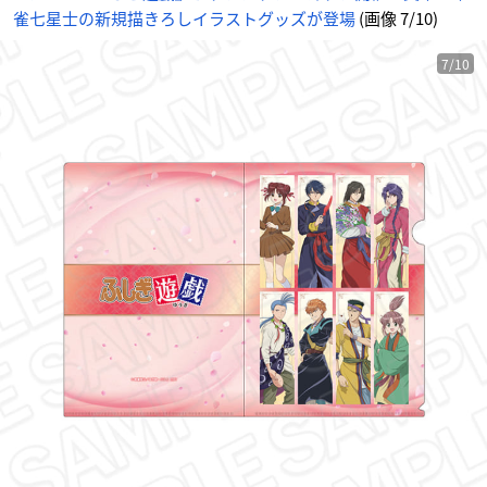
ニ
雀七星士の新規描きろしイラストグッズが登場
(画像 7/10)
メ
情
報
サ
イ
7/10
ト
に
じ
め
ん