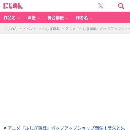
テ
に
レ
じ
ビ
め
ア
ん
ニ
メ
作品名
声優
舞台俳優
作者名
ー
シ
ョ
ン
にじめん
>
イベント
>
ふしぎ遊戯
>
アニメ『ふしぎ遊戯』ポップアップショ
『ふ
し
ぎ
遊
戯』
×
T
H
E
キ
ャ
ラ
S
H
O
P
ク
リ
ア
フ
ァ
イ
ル
C
el
e
br
at
io
n
v
e
r.
-
アニメ『ふしぎ遊戯』ポップアップショップ開催！美朱と朱
<
ア