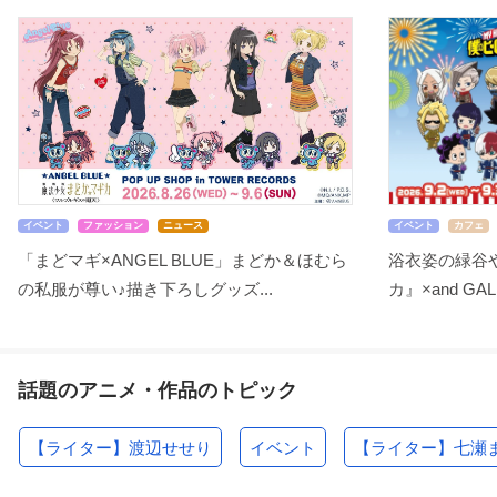
イベント
ファッション
ニュース
イベント
カフェ
「まどマギ×ANGEL BLUE」まどか＆ほむら
浴衣姿の緑谷
の私服が尊い♪描き下ろしグッズ...
カ』×and GA
話題のアニメ・作品のトピック
【ライター】渡辺せせり
イベント
【ライター】七瀬