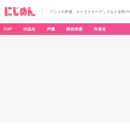
「A
ft
er
アニメや声優、キャラクターグッズなど女性の
n
o
o
n
T
TOP
作品名
声優
舞台俳優
作者名
e
a
LI
VI
N
G
×
サ
ー
テ
ィ
ワ
ン
ア
イ
ス
ク
リ
ー
ム」
キ
ッ
ズ
エ
プ
ロ
ン
￥3,
9
6
0
（三
角
巾
付