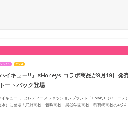
ッション
グッズ
ハイキュー!!』×Honeys コラボ商品が8月19
トートバッグ登場
ハイキュー!!』とレディースファッションブランド「Honeys（ハニーズ）
（水）に登場！烏野高校・音駒高校・梟谷学園高校・稲荷崎高校の4校