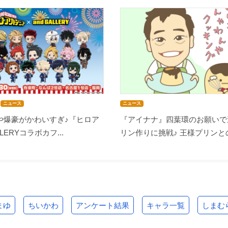
ニュース
ニュース
や爆豪がかわいすぎ♪『ヒロア
『アイナナ』四葉環のお願いで
LLERYコラボカフ...
リン作りに挑戦♪ 王様プリンとの
まゆ
ちいかわ
アンケート結果
キャラ一覧
しまむ