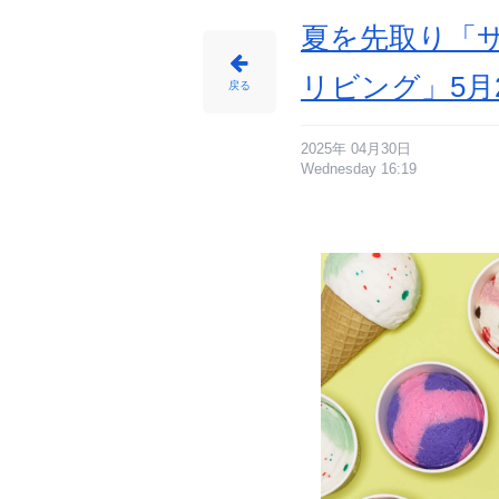
き）
※
一
夏を先取り「
部
店
舗・
公
リビング」5月
式
戻る
オ
ン
ラ
イ
ン
ス
2025年 04月30日
ト
Wednesday 16:19
ア
限
定
販
売、
エ
プ
ロ
ン
￥5,
5
0
0
-
ア
ニ
メ
情
報
サ
イ
ト
に
じ
め
ん