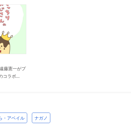
遠藤憲一がプ
コラボ...
ら・アベイル
ナガノ