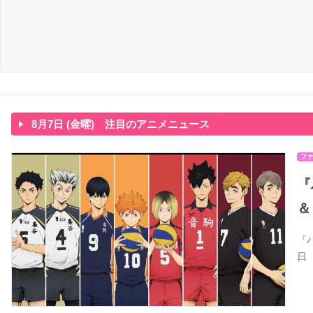
8月7日 (金曜) 注目のアニメニュース
ファ
『
＆
『
日