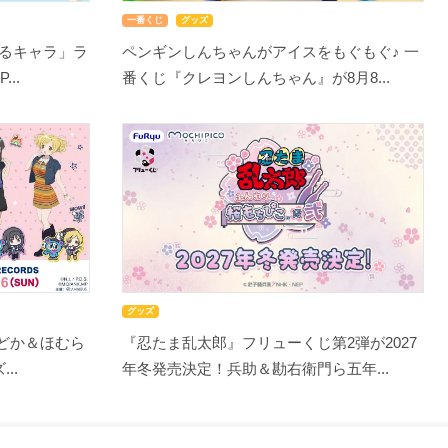
一番くじ
グッズ
るキャラ」ラ
ペンギンしんちゃんがアイスをもぐもぐ♪ 一
..
番くじ『クレヨンしんちゃん』が8月8...
グッズ
まどか＆ほむら
『忍たま乱太郎』フリューくじ第2弾が2027
..
年冬発売決定！兵助＆勘右衛門ら五年...