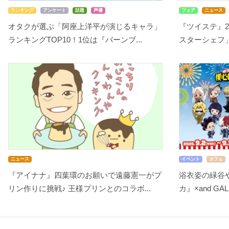
ランキング
アンケート
話題
声優
フェア
ニュース
オタクが選ぶ「阿座上洋平が演じるキャラ」
『ツイステ』2
ランキングTOP10！1位は『バーンブ...
スターシェフ」
ニュース
イベント
カフェ
『アイナナ』四葉環のお願いで遠藤憲一がプ
浴衣姿の緑谷
リン作りに挑戦♪ 王様プリンとのコラボ...
カ』×and GA