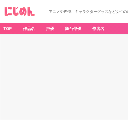
『S
A
K
アニメや声優、キャラクターグッズなど女性の
A
M
O
T
O
TOP
作品名
声優
舞台俳優
作者名
D
A
Y
S』
ビ
ッ
グ
ア
ク
リ
ル
ス
タ
ン
ド
-
ア
ニ
メ
情
報
サ
イ
ト
に
じ
め
ん