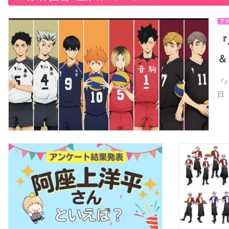
ファ
『
＆
『
日