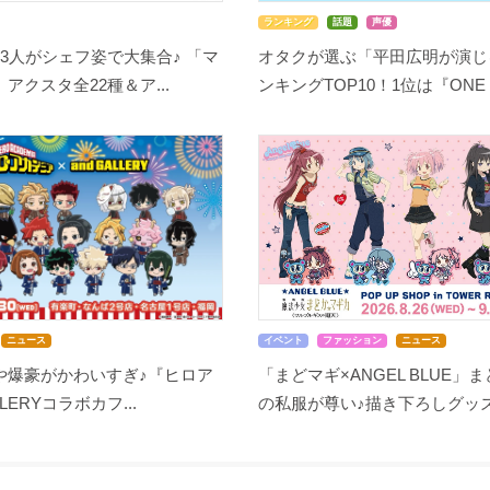
ランキング
話題
声優
3人がシェフ姿で大集合♪ 「マ
オタクが選ぶ「平田広明が演じ
アクスタ全22種＆ア...
ンキングTOP10！1位は『ONE P.
ニュース
イベント
ファッション
ニュース
や爆豪がかわいすぎ♪『ヒロア
「まどマギ×ANGEL BLUE」
LLERYコラボカフ...
の私服が尊い♪描き下ろしグッズ.