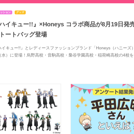
ッション
グッズ
ハイキュー!!』×Honeys コラボ商品が8月19
トートバッグ登場
ハイキュー!!』とレディースファッションブランド「Honeys（ハニーズ）
（水）に登場！烏野高校・音駒高校・梟谷学園高校・稲荷崎高校の4校