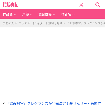
ア
に
ニ
じ
メ
め
『暗
ん
殺
教
作品名
声優
舞台俳優
作者名
室』
フ
レ
グ
にじめん
>
グッズ
>
【ライター】渡辺せせり
>
『暗殺教室』フレグランスが
ラ
ン
ス
赤
羽
業
オ
ー
ド
パ
ル
フ
ァ
ム
-
ア
ニ
メ
情
報
サ
イ
ト
に
じ
め
ん
『暗殺教室』フレグランスが発売決定！殺せんせー・烏間惟
<