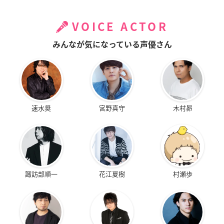
VOICE ACTOR
みんなが気になっている声優さん
速水奨
宮野真守
木村昴
諏訪部順一
花江夏樹
村瀬歩