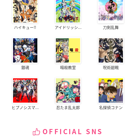
ハイキュー!!
アイドリッシ...
刀剣乱舞
銀魂
暗殺教室
呪術廻戦
ヒプノシスマ...
忍たま乱太郎
名探偵コナン
OFFICIAL SNS