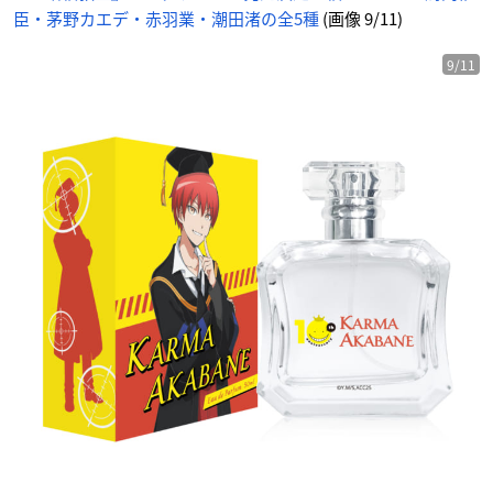
臣・茅野カエデ・赤羽業・潮田渚の全5種
(画像 9/11)
9/11