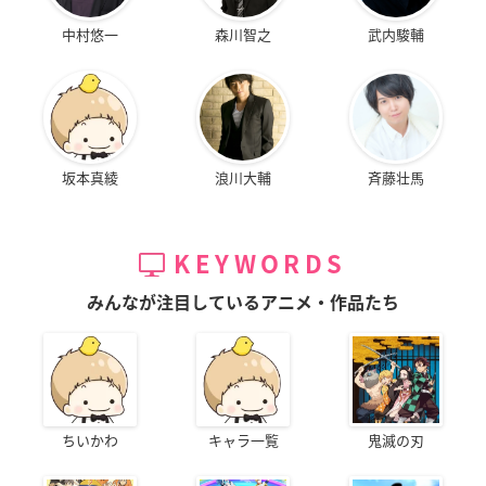
中村悠一
森川智之
武内駿輔
坂本真綾
浪川大輔
斉藤壮馬
KEYWORDS
みんなが注目しているアニメ・作品たち
ちいかわ
キャラ一覧
鬼滅の刃