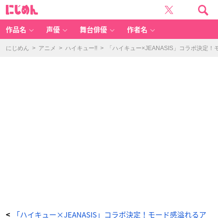
「ハ
に
イ
じ
キ
め
ュ
ん
ー
×
作品名
声優
舞台俳優
作者名
J
E
A
N
にじめん
>
アニメ
>
ハイキュー!!
>
「ハイキュー×JEANASIS」コラボ決
A
SI
S」
チ
ャ
ー
ム
付
き
ス
マ
ホ
リ
ン
グ
ス
ト
ラ
ッ
プ
-
ア
ニ
メ
情
報
サ
イ
ト
に
じ
め
ん
「ハイキュー×JEANASIS」コラボ決定！モード感溢れるア
<