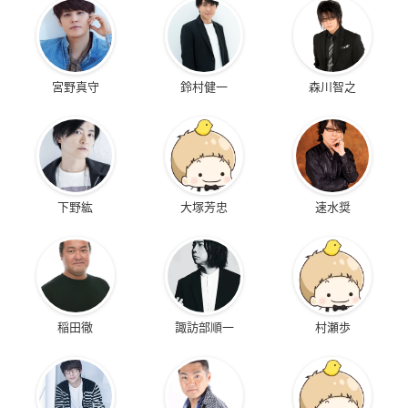
宮野真守
鈴村健一
森川智之
下野紘
大塚芳忠
速水奨
稲田徹
諏訪部順一
村瀬歩