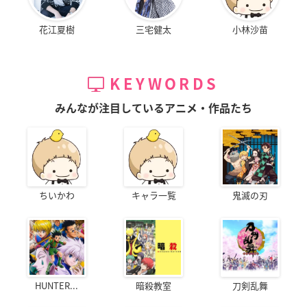
花江夏樹
三宅健太
小林沙苗
KEYWORDS
みんなが注目しているアニメ・作品たち
ちいかわ
キャラ一覧
鬼滅の刃
HUNTER...
暗殺教室
刀剣乱舞