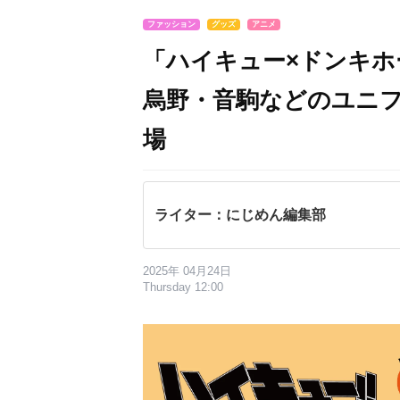
ファッション
グッズ
アニメ
「ハイキュー×ドンキホ
烏野・音駒などのユニ
場
ライター：にじめん編集部
2025年 04月24日
Thursday 12:00