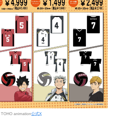
OHO animation
公式X