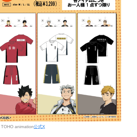
OHO animation
公式X