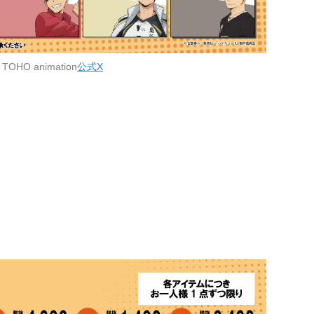
OHO animation
公式X