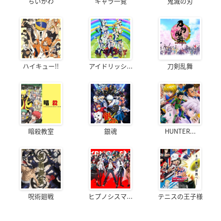
ちいかわ
キャラ一覧
鬼滅の刃
ハイキュー!!
アイドリッシ...
刀剣乱舞
暗殺教室
銀魂
HUNTER...
呪術廻戦
ヒプノシスマ...
テニスの王子様