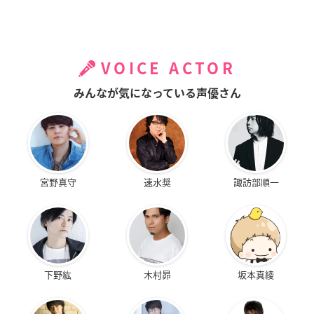
VOICE ACTOR
みんなが気になっている声優さん
宮野真守
速水奨
諏訪部順一
下野紘
木村昴
坂本真綾