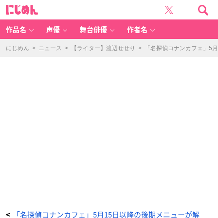
「名
に
探
じ
偵
め
コ
ん
ナ
ン
作品名
声優
舞台俳優
作者名
カ
フ
ェ」
-
にじめん
>
ニュース
>
【ライター】渡辺せせり
>
「名探偵コナンカフェ」5
ア
ニ
メ
情
報
サ
イ
ト
に
じ
め
ん
「名探偵コナンカフェ」5月15日以降の後期メニューが解
<