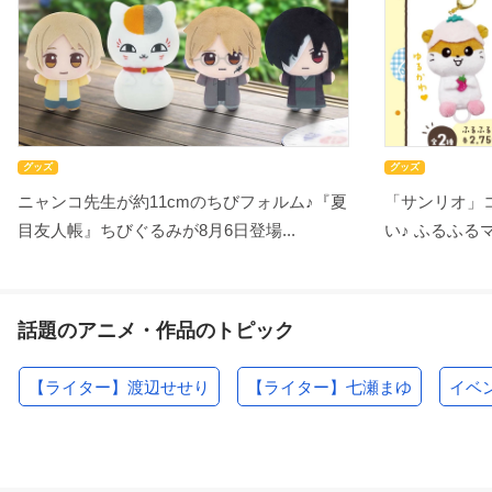
グッズ
グッズ
ニャンコ先生が約11cmのちびフォルム♪『夏
「サンリオ」
目友人帳』ちびぐるみが8月6日登場...
い♪ ふるふるマ
話題のアニメ・作品のトピック
【ライター】渡辺せせり
【ライター】七瀬まゆ
イベ