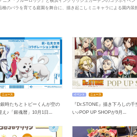
Vアニメ『ブルーロック』と横浜イングリッシュガーデンのコラボイベントが
0品種のバラを育てる庭園を舞台に、描き起こしミニキャラによる園内装
ニュース
イベント
ニュース
」銀時たちとトビーくんが空の
『Dr.STONE』描き下ろしの
♪「銀魂暦」10月1日...
い♪POP UP SHOPが9月...