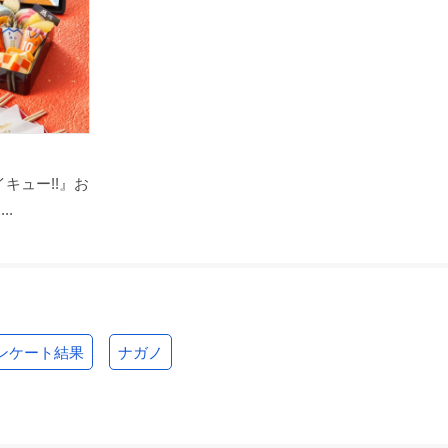
キュー!!』お
..
ンケート結果
ナガノ