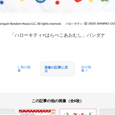
「ハローキティ×はらぺこあおむし」バンダナ
< 前の画
次の画
画像の記事に戻
像
像 >
る
この記事の他の画像（全6枚）