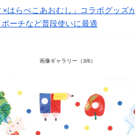
ィ×はらぺこあおむし」コラボグッズ
・ポーチなど普段使いに最適
画像ギャラリー（3/6）