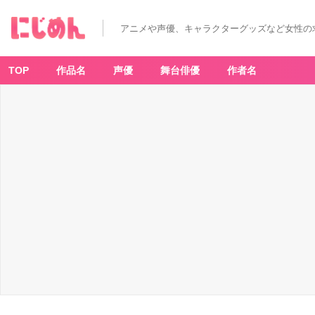
「ハ
ロ
ー
アニメや声優、キャラクターグッズなど女性の
キ
テ
ィ
×
は
TOP
作品名
声優
舞台俳優
作者名
ら
ぺ
こ
あ
お
む
し」
バ
ン
ダ
ナ
-
ア
ニ
メ
情
報
サ
イ
ト
に
じ
め
ん