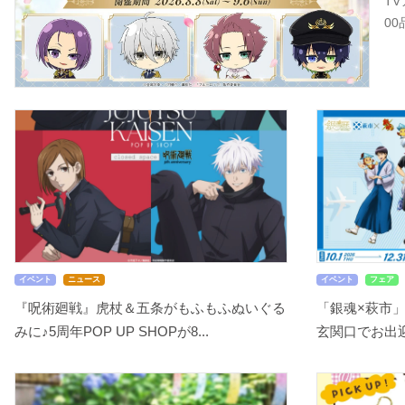
T
0
イベント
ニュース
イベント
フェア
『呪術廻戦』虎杖＆五条がもふもふぬいぐる
「銀魂×萩市
みに♪5周年POP UP SHOPが8...
玄関口でお出迎え