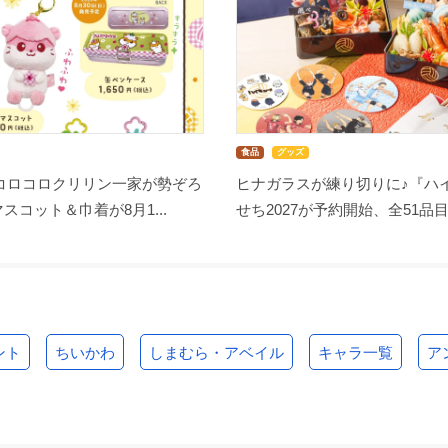
食品
グッズ
コロコロクリリン一家が勢ぞろ
ヒナガラスが練り切りに♪『ハイ
スコット＆巾着が8月1...
せち2027が予約開始、全51品目.
ント
ちいかわ
しまむら・アベイル
キャラ一覧
ア