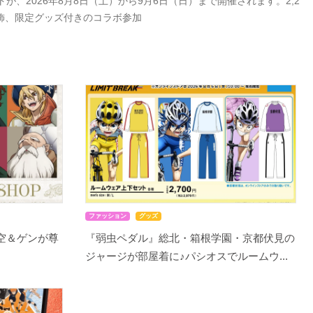
、2026年8月8日（土）から9月6日（日）まで開催されます。2,2
飾、限定グッズ付きのコラボ参加
ファッション
グッズ
千空＆ゲンが尊
『弱虫ペダル』総北・箱根学園・京都伏見の
ジャージが部屋着に♪パシオスでルームウ...