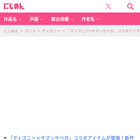
「デ
に
ィ
じ
ズ
め
ニ
ん
ー
×
作品名
声優
舞台俳優
作者名
サ
マ
ン
サ
にじめん
>
グッズ
>
ディズニー
>
「ディズニー×サマンサベガ」コラボアイ
ベ
ガ」
「ミ
ッ
キ
ー
マ
ウ
ス」
コ
レ
ク
シ
ョ
ン
折
財
布
-
ア
ニ
メ
情
報
サ
イ
ト
に
じ
め
ん
「ディズニー×サマンサベガ」コラボアイテムが登場！新作
<