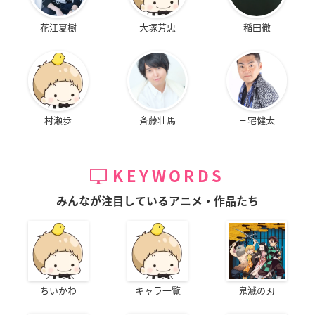
花江夏樹
大塚芳忠
稲田徹
村瀬歩
斉藤壮馬
三宅健太
KEYWORDS
みんなが注目しているアニメ・作品たち
ちいかわ
キャラ一覧
鬼滅の刃