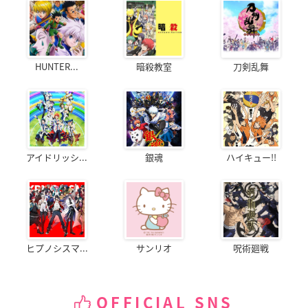
HUNTER...
暗殺教室
刀剣乱舞
アイドリッシ...
銀魂
ハイキュー!!
ヒプノシスマ...
サンリオ
呪術廻戦
OFFICIAL SNS