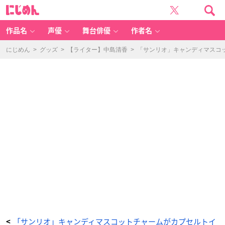
「サ
に
ン
じ
リ
め
オ」
ん
キ
ャ
作品名
声優
舞台俳優
作者名
ン
デ
ィ
マ
にじめん
>
グッズ
>
【ライター】中島清香
>
「サンリオ」キャンディマスコ
ス
コ
ッ
ト
チ
ャ
ー
ム
-
ア
ニ
メ
情
報
サ
イ
ト
に
じ
め
ん
「サンリオ」キャンディマスコットチャームがカプセルトイ
<