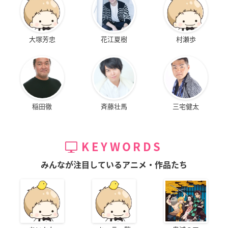
大塚芳忠
花江夏樹
村瀬歩
稲田徹
斉藤壮馬
三宅健太
KEYWORDS
みんなが注目しているアニメ・作品たち