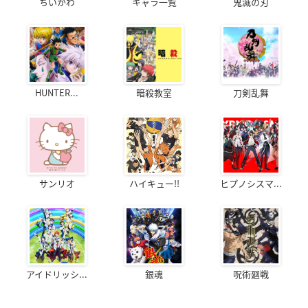
ちいかわ
キャラ一覧
鬼滅の刃
HUNTER...
暗殺教室
刀剣乱舞
サンリオ
ハイキュー!!
ヒプノシスマ...
アイドリッシ...
銀魂
呪術廻戦