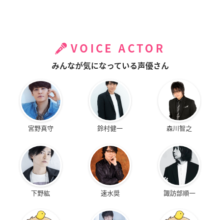
VOICE ACTOR
みんなが気になっている声優さん
宮野真守
鈴村健一
森川智之
下野紘
速水奨
諏訪部順一